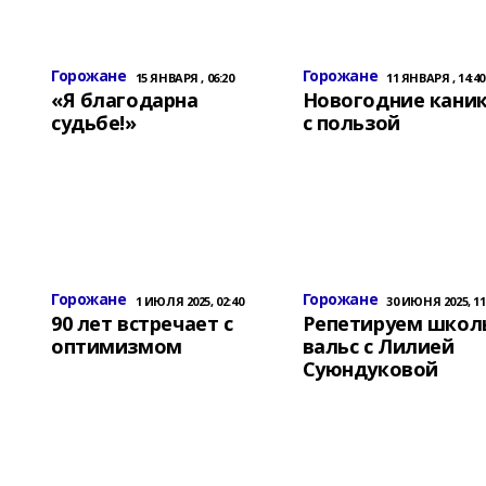
Горожане
Горожане
15 ЯНВАРЯ , 06:20
11 ЯНВАРЯ , 14:40
«Я благодарна
Новогодние кани
судьбе!»
с пользой
Горожане
Горожане
1 ИЮЛЯ 2025, 02:40
30 ИЮНЯ 2025, 11
90 лет встречает с
Репетируем школ
оптимизмом
вальс с Лилией
Суюндуковой