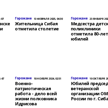
Горожане
Горожане
:07
13 ФЕВРАЛЯ 2025, 04:30
23 ЯНВАРЯ 2025
инске
Жительница Сибая
Медсестра детс
ки
отметила столетие
поликлиники
отметила 80-ле
юбилей
Горожане
Горожане
:47
10 НОЯБРЯ 2024, 02:51
10 ОКТЯБРЯ 202
Военно-
Юбилей предсе
патриотическая
ветеранской
работа - дело всей
организации О
жизни полковника
России по г. Сиб
Идрисова