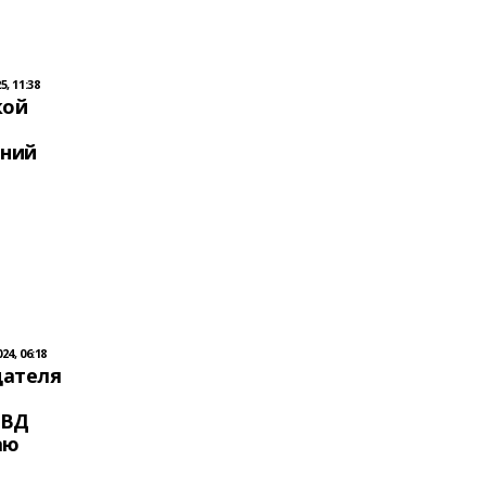
, 11:38
кой
тний
4, 06:18
дателя
МВД
аю