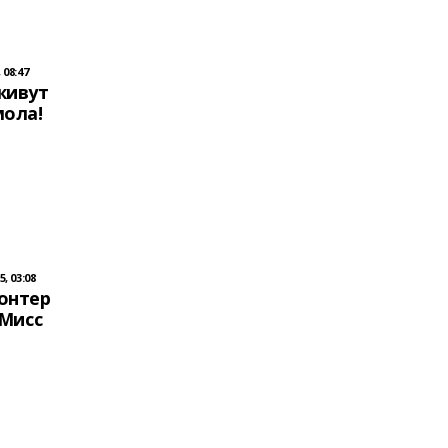
 08:47
живут
мола!
, 03:08
онтер
"Мисс