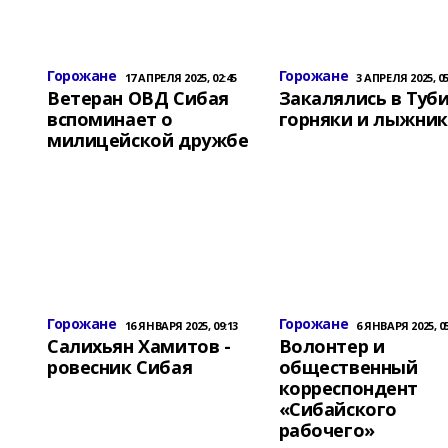
Горожане
Горожане
17 АПРЕЛЯ 2025, 02:45
3 АПРЕЛЯ 2025, 05
Ветеран ОВД Сибая
Закалялись в Туб
вспоминает о
горняки и лыжни
милицейской дружбе
Горожане
Горожане
16 ЯНВАРЯ 2025, 09:13
6 ЯНВАРЯ 2025, 05
Салихьян Хамитов -
Волонтер и
ровесник Сибая
общественный
корреспондент
«Сибайского
рабочего»