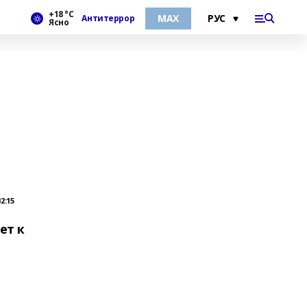
+18 °С
МАХ
Антитеррор
Ясно
2:15
ет к