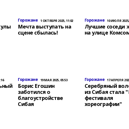
Горожане
Горожане
1 ОКТЯБРЯ 2025, 11:02
10 ИЮЛЯ 2025,
кулы
Мечта выступать на
Лучшие соседи 
сцене сбылась!
на улице Комсо
Горожане
Горожане
:16
19 МАЯ 2025, 05:53
17 АПРЕЛЯ 2025
ьный
Борис Егошин
Серебряный вол
заботился о
из Сибая стала 
благоустройстве
фестиваля
Сибая
хореографии"