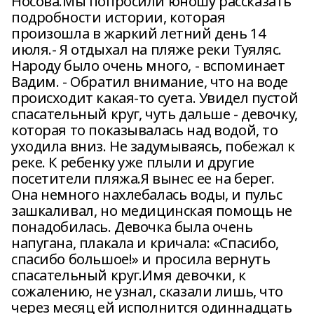
Носова.Мы попросили юношу рассказать
подробности истории, которая
произошла в жаркий летний день 14
июля.- Я отдыхал на пляже реки Туяляс.
Народу было очень много, - вспоминает
Вадим. - Обратил внимание, что на воде
происходит какая-то суета. Увидел пустой
спасательный круг, чуть дальше - девочку,
которая то показывалась над водой, то
уходила вниз. Не задумываясь, побежал к
реке. К ребенку уже плыли и другие
посетители пляжа.Я вынес ее на берег.
Она немного нахлебалась воды, и пульс
зашкаливал, но медицинская помощь не
понадобилась. Девочка была очень
напугана, плакала и кричала: «Спасибо,
спасибо большое!» и просила вернуть
спасательный круг.Имя девочки, к
сожалению, не узнал, сказали лишь, что
через месяц ей исполнится одиннадцать