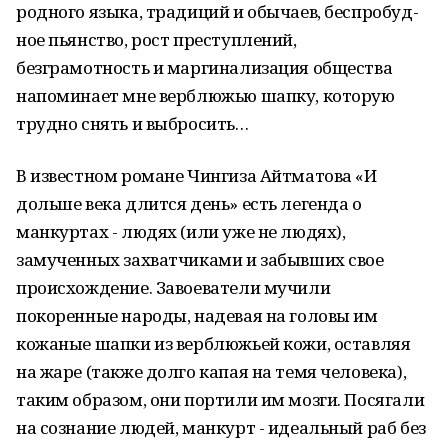
родного языка, традиций и обычаев, бес­про­б­у­д­
ное пьянство, рост преступлений,
безграмотность и маргинализация общества
напомин­ает мне верблюжью шапку, которую
трудно снять и выбросить…
В известном романе Чингиза Айтматова «И
дольше века длится день» есть легенда о
манкуртах - людях (или уже не людях),
замученных захватчик­а­ми и забывших свое
проис­х­ождение. Завоеватели мучили
покоренные народы, надевая на головы им
кожаные шапки из верблюжьей кожи, оставляя
на жаре (также долго капая на темя человека),
таким образ­ом, они портили им мозги. Посягали
на сознание людей, манкурт - идеальный раб без