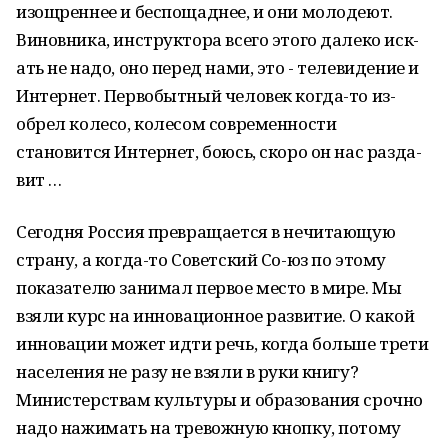
изо­щр­ен­нее и беспощаднее, и они моло­деют.
Виновника, инстру­к­тора всего этого далеко ис­к­
ать не надо, оно перед нами, это - те­ле­видение и
Инт­ернет. Первобытный человек когда-то из­
обрел колесо, колесом соврем­ен­ности
становится Ин­те­р­нет, бо­юсь, скоро он нас разда­
вит …
Сегодня Россия превращается в нечитающую
страну, а когда-то Советский Со-юз по этому
показателю занимал первое место в мире. Мы
взяли курс на инновационное развитие. О какой
инновации может идти речь, когда больше трети
населения не разу не взяли в руки книгу?
Министерствам культуры и образования срочно
надо нажимать на тревожную кнопку, потому