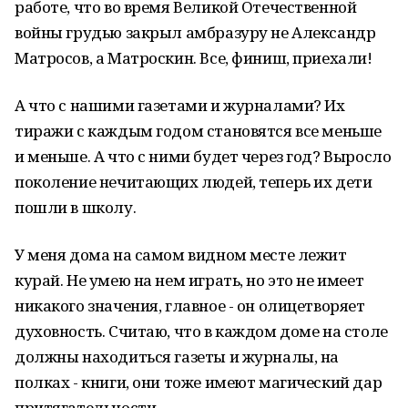
работе, что во время Великой Отечественной
войны грудью закрыл ам­бразуру не Александр
Мат­ро­с­ов, а Матроскин. Все, финиш, приехали!
А что с нашими газетами и журналами? Их
тиражи с каждым годом становятся все меньше
и меньше. А что с ними будет через год? Выросло
поколение нечитающих людей, теперь их дети
пошли в школу.
У меня дома на самом видном месте лежит
курай. Не умею на нем играть, но это не имеет
никакого значения, главное - он олицетворяет
духовность. Считаю, что в каждом доме на столе
должны находиться газеты и журналы, на
полках - книги, они тоже имеют магический дар
притягательности.