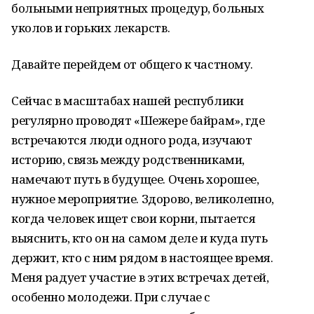
больными неприятных проц­едур, больных
уколов и горь­к­их лекарств.
Давайте перейдем от общего к частному.
Сейчас в масштабах нашей республики
регулярно проводят «Шежере байрам», где
встре­ч­­аются люди одного рода, изучают
историю, связь между родственниками,
намечают путь в будущее. Очень хорошее,
нужное ме­р­о­приятие. Здорово, великолепно,
когда человек ищ­­­ет свои корни, пытается
выяснить, кто он на самом деле и куда путь
держит, кто с ним рядом в настоящее время.
Меня радует участие в этих встречах детей,
особенно моло­д­е­жи. При случае с