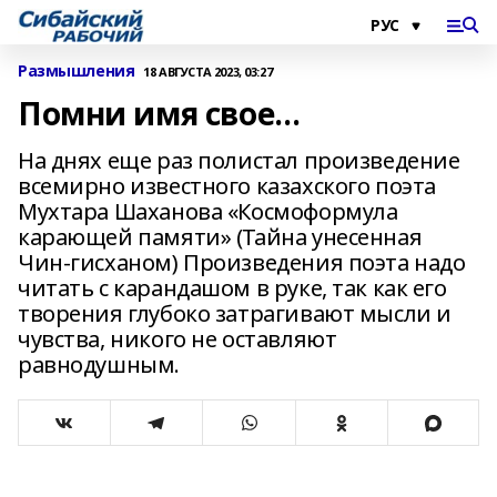
Размышления
18 АВГУСТА 2023, 03:27
Помни имя свое…
На днях еще раз полистал произведение
всемирно известного казахского поэта
Мухт­ара Шаханова «Кос­мо­формула
карающей памяти» (Тайна унесенная
Чин-гисханом) Произвед­е­ния поэта надо
читать с карандашом в руке, так как его
творения глубоко затрагивают мы­с­ли и
чув­ства, ни­кого не оставляют
равнодушным.