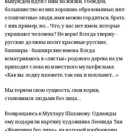
выну­ж­ден идти с ним по жизни. Убежден,
большинство из них хор­о­шие, образованные, инт­
ел­лиген­тные люди, ими можно гордиться, брать
с них пример, но… Что, у нас нет имен, которые
украшают человека? Не верю! Всегда твержу -
русские должны носит кра­сивые рус­­ск­ие,
башкиры - башкирские имена. Когда
всматриваюсь в «листья» родового де­р­ева на ум
приходят сло­ва из из­вес­тного мультфильма:
«Как вы лодку назовете, так она и поплывет…»
Мы теряем св­ою сущность, свои корни,
становимся людьми без лица…
Возвращаюсь к Мухтару Шаханову. Однажды
ему подарили картину художника Лео­н­ида Тян
«Женщины без лица», на которой изображены