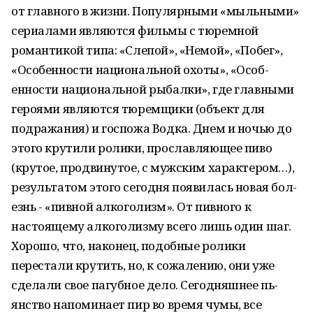
от глав­ного в жи­з­ни. Попул­яр­ны­ми «мыль­ными»
сериалами являются фи­льмы с тюремной
роман­тикой типа: «Слеп­ой», «Немой», «Побег»,
«Ос­обе­н­ности национальной охоты», «Ос­об­
енности национ­­альной рыбал­ки», где главными
героями являются тюремщики (объект для
подражания) и госпожа Водка. Днем и ночью до
этого кр­у­тили ролики, прослав­ля­ющее пиво
(крутое, продвин­ут­ое, с мужским харак­тером…),
результатом этого сегодня появил­ась новая бол­
езнь - «пивной алкогол­изм». От пивного к
настоящему алкоголизму всего лишь один шаг.
Хорошо, что, наконец, подобные ролики
перестали крутить, но, к сожалению, они уже
сделали свое пагубное дело. Сегодняшнее пь­
янство напоминает пир во время чумы, все