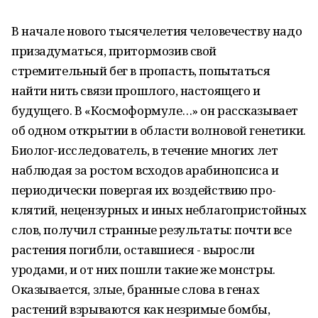
В начале нового тысячелетия человеч­еству надо
призадуматься, притормозив свой
стремительный бег в пропасть, попытаться
найти нить связи прошлого, настоящего и
будущего. В «Космоформуле…» он рассказывает
об од­­ном откры­­тии в области волновой генетики.
Биолог-исследователь, в течение многих лет
наблюдая за ро­с­том всходов арабинопсиса и
периодически повергая их воздействию про­
клятий, не­ценз­у­рных и иных неблагопристойных
слов, получил странные результаты: по­ч­ти все
рас­те­ния погибли, оставшиеся - выросли
уродами, и от них пошли такие же мон­­с­тры.
Оказ­ы­ва­ется, злые, бранные слова в генах
растений взрываются как незримые бом­бы,