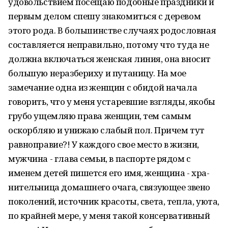
удовольствием посещаю подобные праздники и
первым делом спешу знакомиться с де­­­ревом
этого рода. В большинстве случаях родословная
составляется неправильно, пото­му что туда не
должна включаться женская линия, она вносит
большую не­р­азбериху и пу­т­аницу. На мое
замечание одна из женщин с обидой начала
говорить, что у меня устаревшие взгляды, якобы
грубо ущ­емляю права женщин, тем самым
оскорбляю и унижаю слабый пол. Причем тут
равноправие?! У каждого свое место в жизни,
мужчина - глава семьи, в паспорте рядом с
именем детей пишется его имя, женщина - хр­а­­
ни­тель­ни­ца домашнего оч­ага, свя­зующее звено
поколений, ис­т­очник красоты, света, тепла, уюта,
по крайней мере, у меня такой консервативный