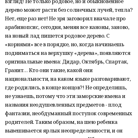
взгляд! Не только родовое, но и обыкновенное
дер­ево может расти без солнечных лучей, тепла?
Нет, еще раз нет! Не зря заговорил вначале про
арабинопсис, сег­о­д­ня, меняя все каноны, заново,
на новый лад пишется родо­в­ое дере­во. С
«корнями» все в порядке, но, когда начинаешь
подниматься на ве­­рхушку «дерева», появля­ют­ся
оригин­аль­ные имена: Дидар, Октябрь, Спартак,
Гранит… Кто они такие, как­ой они
национальности, на ка­к­ом языке разговаривают,
где родились, в кон­це концов?! Не определишь,
не узнае­шь, потому что эти заморские имена и
названия не­од­у­шевленных пре­дметов - плод
фантазии, необдуманный поступок современных
роди­т­е­лей. Таким обр­аз­ом, на шею ребенка
вывешивается ярлык неопределенности, и он