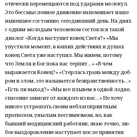
о­т­ически перемещаются под ударами молекул.
Это бессмысленное движ­ен­ие нап­о­минает наше
нынешнее состояние, сегодняшний день. На днях
с одним молодым челове­к­ом сос­­тоялся такой
диалог: «Когда наступит конец Света?» «Мы
упустили мо­м­ент, в наших действиях и душах
конец Света уже наступил. Мы живем, потому
что Зе­м­ля и Бог пока нас терпит…» «В чем
выражается Конец?» «Стерлась грань между доб­
ром и злом, это называется безнравственность…»
«Есть ли выход?» «Мы все плывем в од­ной лодке,
спасение зависит от каждого из нас…» Не хочу
никого устрашать своим не­благо­прият­ным
прогнозом, унылым пессимиз­мом, но, как
бывший медицинский работ­ник, знаю точ­но, лю­
б­ое выз­доровление наступает после принят­ия