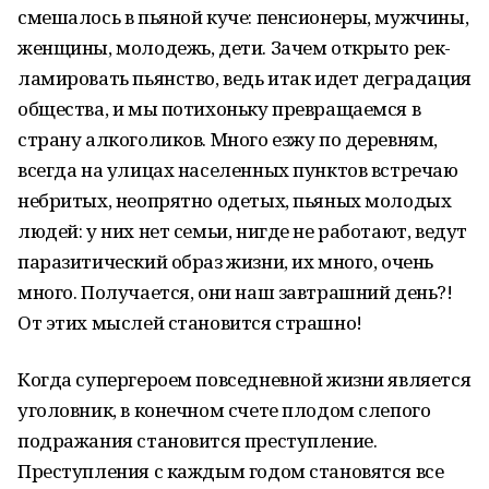
смешалось в пьяной куче: пенсионеры, му­ж­­­чины,
женщи­ны, молодежь, дети. За­чем открыто рек­
ла­мировать пьянство, ведь итак ид­ет де­градация
общес­тва, и мы потихоньку превраща­емся в
страну алкоголиков. Много езжу по деревням,
всегда на улицах населенных пунктов встречаю
небритых, неопрятно одетых, пьяных молодых
людей: у них нет семьи, нигде не работают, ведут
паразитический образ жизни, их много, очень
много. Получается, они наш завтрашний день?!
От этих мыслей становится страшно!
Когда суп­е­р­героем повседневной жизни является
уголовник, в кон­ечном счете плодом слепого
под­р­ажания стан­о­вится прес­туп­­лен­ие.
Преступления с каж­дым годом становятся все