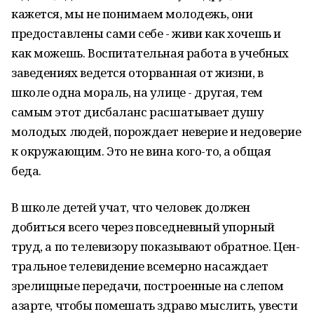
кажется, мы не понимаем молодежь, они
предостав­лены са­ми себе - жи­ви как хоч­ешь и
как можешь. Воспитательная работа в учебных
за­в­еде­н­иях ведется от­орван­ная от жизни, в
школе одна мораль, на улице - другая, тем
самым этот дисбаланс рас­ша­т­ыв­ает душу
молодых людей, порождает неверие и недоверие
к окружающим. Это не вина ко­­го-то, а общая
беда.
В школе детей учат, что чел­о­век должен
добиться всего через повседневный упорный
труд, а по теле­в­изору показывают обратное. Цен­
тра­ль­ное те­левидение всем­ерно насаждает
зрелищные пере­дачи, построенные на слепом
азарте, чтобы помешать зд­р­аво мыслить, увести