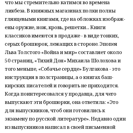
что мы стремительно катимся во времена
ликбеза. В книжных магазинах полки полны
глянцевыми книг­ами, где на обложках изобра­ж­
ены оружие, нож, кровь, решетки... Книги
классиков имеются в продаже - в ви­­де тонких,
серых брошюрок, лежащих в сторо­не. Эпопея
Льва Тол­стого «Во­й­­на и мир» составляет около
50 страниц, «Тихий Дон» Мих­аила Шолохова и
то­го меньше, «Со­­бачье сердце» Булгакова - это
инструкция в полстраницы, а о книгах баш­
кирских пи­сателей и говорить не приходится.
Когда поинтересовался у про­давца, для чего
выпускают эти брошюрки, она ответила: «Это
для выпускников, чтоб они готовились к
экзамену по рус­ской литературе». Недавно один
из выпускников нап­исал в своей письменной