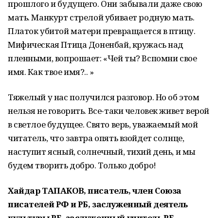
прошлого и будущего. Они забывали даже свою
мать. Манкурт стрелой убивает родную мать.
Платок убитой матери превращается в птицу.
Мифичес­кая Птица Доненбай, круж­а­сь над
пленными, вопрошает: «Чей ты? Вспомни свое
имя. Как твое имя?.. »
Тяжелый у нас получился разговор. Но об этом
нельзя не говорить. Все-таки человек живет верой
в светлое будущее. Свято верь, уважаемый мой
читатель, что завтра опять взойдет со­лнце,
наступит яс­ный, солнечный, тихий день, и мы
будем творить добро. Толь­ко добро!
Хайдар ТАПАКОВ, писатель, член Союза
писателей РФ и РБ, заслуженный деятель
культуры РБ, заслуженный учитель РБ,