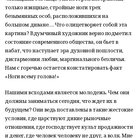
только изящные, строй­ные ноги трех
безымянных особ, расположившихся на
большом диване…. Что олиц­­е­т­воря­ет собой эта
картина? Вдумчивый художник верно подметил
состояние сов­рем­ен­­но­го об­щест­ва, он бьет в
набат, что наступает эра духовной пошлости,
дисгармонии лю­б­ви, ма­р­ги­н­ального безличья.
Нам с горечью остается констатировать факт
«Ноги всему го­л­о­ва!»
Нашими всходами является молодежь. Чем они
должны заниматься сегодня, что ждет их в
будущем? Они ведь поставле­ны в такие жестокие
ус­ловия, где цар­с­твуют дикие рын­о­ч­ные
отношения, где господствует культ продажности
и денег, где человек че­ловеку не друг, а волк. Мне