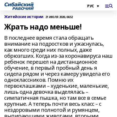
Житейские истории
21 ИЮЛЯ 2020, 06:52
Жрать надо меньше!
В последнее время стала обращать
внимание на подростков и ужаснулась,
как много среди них полных, даже
обрюзгших. Когда из-за коронавируса наш
ребенок перешел на дистанционное
обучение, в первый пробный день я
сидела рядом и через камеру увидела его
одноклассников. Помню их
первоклашками – худенькие, маленькие,
лишь одна девочка выделялась –
симпатичная пышка, но там все в семье
крупные. А теперь почти весь класс – с
нездоровыми полнотой и румянцем,
выпирающими животами, вторыми