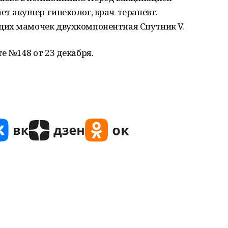
т акушер-гинеколог, врач-терапевт.
щих мамочек двухкомпонентная Спутник V.
е №148 от 23 декабря.