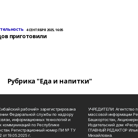
ительность
4 СЕНТЯБРЯ 2025, 16:05
цов приготовили
Рубрика "Еда и напитки"
Сибайский рабочий» зарегистрирована
УЧРЕДИТЕЛИ: Агентство п
ении Федеральной службы по надзору
массовой информации Ре
связи, информационных технологий и
Башкортостан, Акционерн
 коммуникаций по Республике
Издательский дом «Респу
стан. Регистрационный номер ПИ № ТУ
ГЛАВНЫЙ РЕДАКТОР Илья
2 от 19.05.2025 г.
Михайловна.