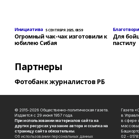
Инициатива
Благотвор
5 СЕНТЯБРЯ 2025, 08:59
Огромный чак-чак изготовили к
Для бой
юбилею Сибая
пастилу
Партнеры
Фотобанк журналистов РБ
© 2015-2026 Общественно-политическая газета.
Газета «
Издается с 29 июня 1957 года.
в Управл
При использовании материалов сайта на
в сфере 
других ресурсах указание автора и ссылка на
массовых
страницу сайта обязательны
.
Башкорто
Об использовании персональных данных
02 - 0178