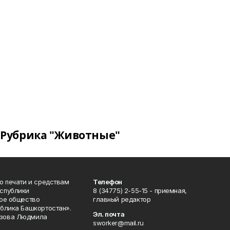
Рубрика "Животные"
о печати и средствам
Телефон
спублики
8 (34775) 2-55-15 - приемная,
ое общество
главный редактор
блика Башкортостан».
Эл. почта
зова Людмила
sworker@mail.ru