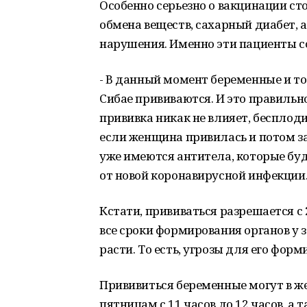
Особенно серьезно о вакцинации сто
обмена веществ, сахарный диабет,
нарушения. Именно эти пациенты с
- В данный момент беременные и т
Сибае прививаются. И это правильно!
прививка никак не влияет, бесплодие
если женщина привилась и потом заб
уже имеются антитела, которые буд
от новой коронавирусной инфекции
Кстати, прививаться разрешается с
все сроки формирования органов у 
расти. То есть, угрозы для его форм
Прививиться беременные могут в же
пятницам с 11 часов до 12 часов, а