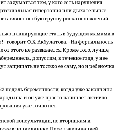
ит задуматься тем, у кого есть нарушения
 артериальная гипертония или дыхательные
оставляют особую группу риска осложнений.
олько планирующие стать в будущем мамами в
 - говорит Ф.Х. Акбулатова. - На фертильность
 от этого не развивается. Кроме того, лучше,
еременела, допустим, в течение года, у нее
ут защищать не только ее саму, но и ребеночка
.
 22 недель беременности, когда уже закончены
зародыша и он уже просто начинает активно
ирования уже точно нет.
нской консультации, по вторникам и
 также в поликлинике. Перед вакцинацией