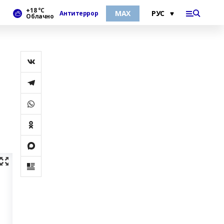
+18 °С
МАХ
Антитеррор
Облачно