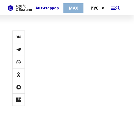
+20 °С
МАХ
Антитеррор
Облачно