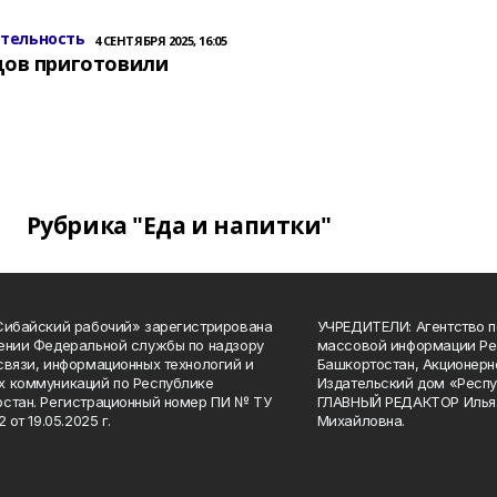
ительность
4 СЕНТЯБРЯ 2025, 16:05
цов приготовили
Рубрика "Еда и напитки"
Сибайский рабочий» зарегистрирована
УЧРЕДИТЕЛИ: Агентство п
ении Федеральной службы по надзору
массовой информации Ре
связи, информационных технологий и
Башкортостан, Акционерн
 коммуникаций по Республике
Издательский дом «Респу
стан. Регистрационный номер ПИ № ТУ
ГЛАВНЫЙ РЕДАКТОР Илья
2 от 19.05.2025 г.
Михайловна.