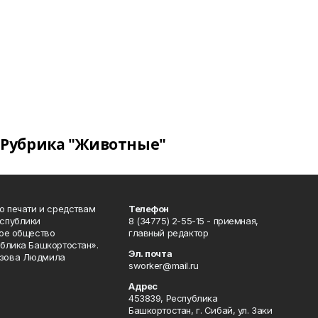
Рубрика "Животные"
о печати и средствам
Телефон
спублики
8 (34775) 2-55-15 - приемная,
ое общество
главный редактор
блика Башкортостан».
Эл. почта
зова Людмила
sworker@mail.ru
Адрес
453839, Республика
Башкортостан, г. Сибай, ул. Заки