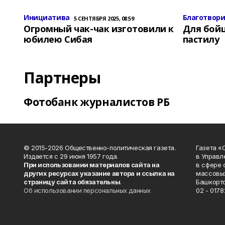
Инициатива
Благотвор
5 СЕНТЯБРЯ 2025, 08:59
Огромный чак-чак изготовили к
Для бой
юбилею Сибая
пастилу
Партнеры
Фотобанк журналистов РБ
© 2015-2026 Общественно-политическая газета.
Газета «
Издается с 29 июня 1957 года.
в Управл
При использовании материалов сайта на
в сфере 
других ресурсах указание автора и ссылка на
массовых
страницу сайта обязательны
.
Башкорто
Об использовании персональных данных
02 - 0178