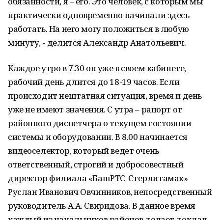
обязанности, я – его. Это человек, с которым мы
практически одновременно начинали здесь
работать. На него могу положиться в любую
минуту, - делится Александр Анатольевич.
Каждое утро в 7.30 он уже в своем кабинете,
рабочий день длится до 18-19 часов. Если
происходит нештатная ситуация, время и день
уже не имеют значения. С утра – рапорт от
районного диспетчера о текущем состоянии
системы и оборудовании. В 8.00 начинается
видеоселектор, который ведет очень
ответственный, строгий и добросовестный
директор филиала «БашРТС-Стерлитамак»
Руслан Иванович Овчинников, непосредственный
руководитель А.А. Свиридова. В данное время
каждый из начальников районов делает доклад