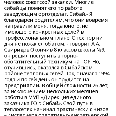
человек советской закалки. Многие
сибайцы помнят его по работе
заведующим орготдела г. Сибай.- Я
благодарен родителям, что они вовремя
направили меня, тогда юного, не
имеющего конкретных целей в
профессиональном плане. С тех пор ни
дня не пожалел об этом, - говорит А.А.
Свиридов.Окончив 8 классов школы №9,
он решил поступить в горно-
обогатительный техникум на ТОР. Но,
отучившись, оказался в Сибайском
районе тепловых сетей. Так, с начала 1994
года и по сей день он трудится на
предприятии. В общей сложности 26 лет,
за исключением нескольких месяцев
работы в МУП «Дирекция единого
заказчика ГО г. Сибай». Свой путь в
теплосетях начинал практически с низов
– диспетчера оперативно-диспетчерской