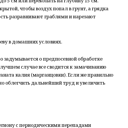
о 5 см или перекопать на глубину 15 см.
рытой, чтобы воздух попал в грунт, а грядка
ость разравнивают граблями и нарезают
севу в домашних условиях.
о задумывается о предпосевной обработке
 лучшем случае все сводится к замачиванию
аната калия (марганцовки). Если же правильно
о облегчить дальнейший труд и увеличить
региону с периодическими перепадами