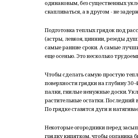
одинаковым, без существенных укло
скапливаться, а в другом - не задер
Подготовка теплых грядок под рас
(астры, левкоя, циннии, резеды душ
самые ранние сроки. А самые лучши
еще осенью. Это несколько трудоем
Чтобы сделать самую простую теплу
поверхности грядки на глубину 30-
палки, гнилые ненужные доски. Укл
растительные остатки. Последний в
По грядке ставятся дуги и натягива
Некоторые огородники перед засып
грядку кипятком, чтобы органика б