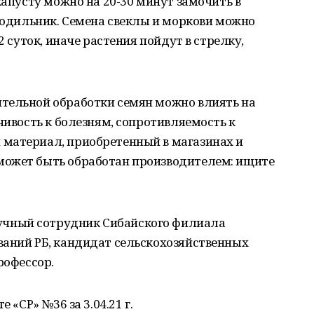
капусту можно на 20-30 минут замочить в
олодильник. Семена свеклы и моркови можно
2 суток, иначе растения пойдут в стрелку,
тельной обработки семян можно влиять на
чивость к болезням, сопротивляемость к
материал, приобретенный в магазинах и
может быть обработан производителем: ищите
чный сотрудник Сибайского филиала
ваний РБ, кандидат сельскохозяйственных
рофессор.
 «СР» №36 за 3.04.21 г.