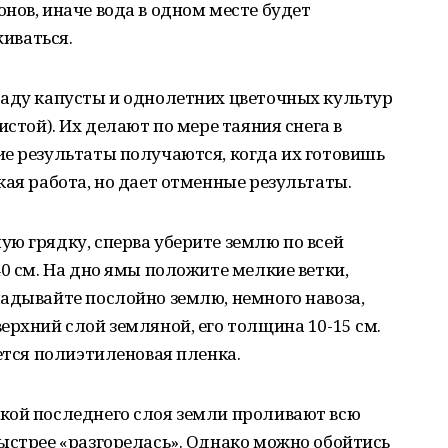
нов, иначе вода в одном месте будет
живаться.
саду капусты и однолетних цветочных культур
истой). Их делают по мере таяния снега в
е результаты получаются, когда их готовишь
кая работа, но дает отменные результаты.
ю грядку, сперва уберите землю по всей
40 см. На дно ямы положите мелкие ветки,
адывайте послойно землю, немного навоза,
ерхний слой земляной, его толщина 10-15 см.
ется полиэтиленовая пленка.
кой последнего слоя земли проливают всю
ыстрее «разгорелась». Однако можно обойтись