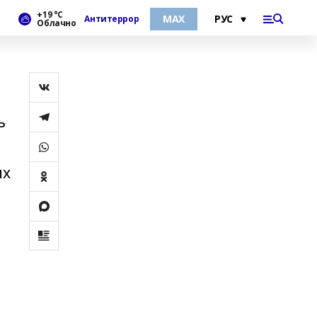
+19 °С
МАХ
Антитеррор
Облачно
ь
й
их