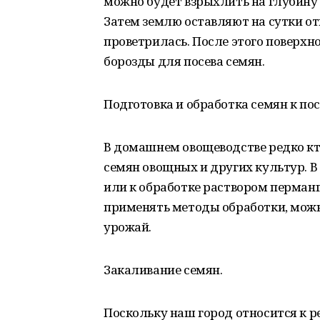
можно будет взрыхлить на глубину д
Затем землю оставляют на сутки отк
проветрилась. После этого поверхн
борозды для посева семян.
Подготовка и обработка семян к по
В домашнем овощеводстве редко кт
семян овощных и других культур. В
или к обработке раствором перманг
применять методы обработки, можн
урожай.
Закаливание семян.
Поскольку наш город относится к 