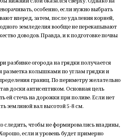
бы нижний слой оказался сверху. Однако на
ворачивать, особенно, если нужно выбрать
ют вперед, затем, после удаления корней,
одного земледелия вообще не перекапывают
ество доводов. Правда, и к подготовке почвы
при разбивке огорода на грядки получается
ся разметка колышками по углам грядки и
определения границ. По периметру желательно
тав доски антисептиком. Основная цель
ть ей стечь на дорожки при поливе. Если нет
ть земляной вал высотой 5-8 см.
но следить, чтобы не формировались впадины,
 Хорошо, если и уровень будет примерно