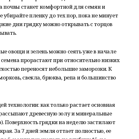
ура почвы станет комфортной для семян и
е убирайте пленку до тех пор, пока не минует
аркие дни грядку можно открывать с торцов
рывать.
ые овощи и зелень можно сеять уже в начале
их семена прорастают при относительно низких
егкостью переносят небольшие заморозки. К
орковь, свекла, брюква, репа и большинство
ей технологии: как только растает основная
и рассыпают древесную золу и минеральные
р). Поверхность грядки на неделю застилают
края. За 7 дней земля оттает полностью, ее