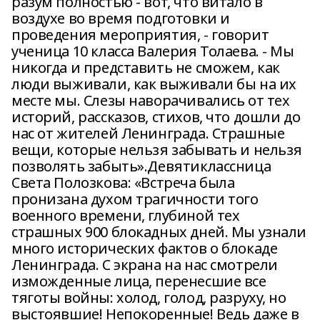
разум полностью - вот, что витало в
воздухе во время подготовки и
проведения мероприятия, - говорит
ученица 10 класса Валерия Толаева. - Мы
никогда и представить не сможем, как
люди выживали, как выживали бы на их
месте мы. Слезы наворачивались от тех
историй, рассказов, стихов, что дошли до
нас от жителей Ленинграда. Страшные
вещи, которые нельзя забывать и нельзя
позволять забыть».Девятиклассница
Света Полозкова: «Встреча была
пронизана духом трагичности того
военного времени, глубиной тех
страшных 900 блокадных дней. Мы узнали
много исторических фактов о блокаде
Ленинграда. С экрана на нас смотрели
изможденные лица, перенесшие все
тяготы войны: холод, голод, разруху, но
выстоявшие! Непокоренные! Ведь даже в