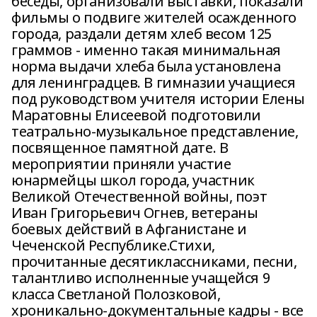
беседы, организовали выставки, показали
фильмы о подвиге жителей осажденного
города, раздали детям хлеб весом 125
граммов - именно такая минимальная
норма выдачи хлеба была установлена
для ленинградцев. В гимназии учащиеся
под руководством учителя истории Елены
Маратовны Елисеевой подготовили
театрально-музыкальное представление,
посвященное памятной дате. В
мероприятии приняли участие
юнармейцы школ города, участник
Великой Отечественной войны, поэт
Иван Григорьевич Огнев, ветераны
боевых действий в Афганистане и
Чеченской Республике.Стихи,
прочитанные десятиклассниками, песни,
талантливо исполненные учащейся 9
класса Светланой Полозковой,
хроникально-документальные кадры - все