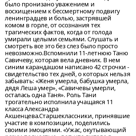
было пронизано уважением и
восхищением к бессмертному подвигу
ленинградцев и болью, застрявшей
комом в горле, от осознания тех
трагических фактов, когда от голода
умирали целыми семьями. Слушать и
смотреть все это без слез было просто
невозможно.Вспомнили 11-летнюю Таню
Савичеву, которая вела дневник. В нем
синим карандашом написано 42 строчки -
свидетельство тех дней, о которых нельзя
забывать: «Женя умерла, бабушка умерла,
дядя Леша умер», «Савичевы умерли,
осталась одна Таня». Роль Тани
трогательно исполнила учащаяся 11
класса Александра
Акшенцева.Старшеклассники, принявшие
участие в композиции, поделились
своими эмоциями. «Ужас, окутывающий