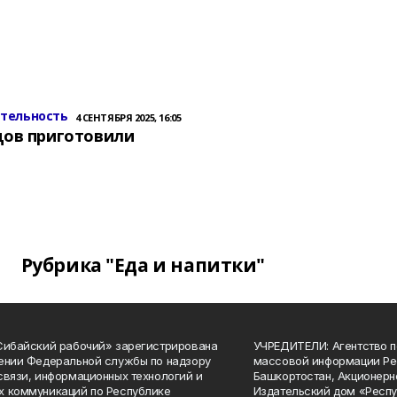
ительность
4 СЕНТЯБРЯ 2025, 16:05
цов приготовили
Рубрика "Еда и напитки"
Сибайский рабочий» зарегистрирована
УЧРЕДИТЕЛИ: Агентство п
ении Федеральной службы по надзору
массовой информации Ре
связи, информационных технологий и
Башкортостан, Акционерн
 коммуникаций по Республике
Издательский дом «Респу