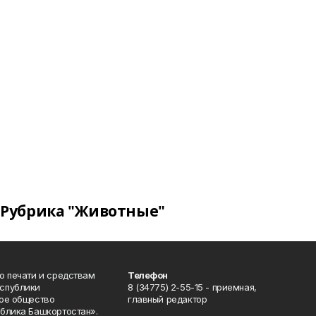
Рубрика "Животные"
о печати и средствам
Телефон
спублики
8 (34775) 2-55-15 - приемная,
ое общество
главный редактор
блика Башкортостан».