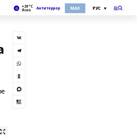
+29 °С
МАХ
Антитеррор
Ясно
а
фе