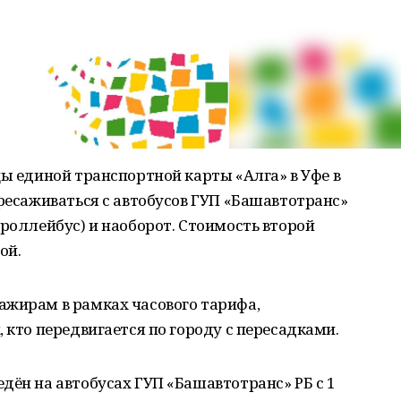
цы единой транспортной карты «Алга» в Уфе в
ересаживаться с автобусов ГУП «Башавтотранс»
троллейбус) и наоборот. Стоимость второй
ой.
ажирам в рамках часового тарифа,
 кто передвигается по городу с пересадками.
дён на автобусах ГУП «Башавтотранс» РБ с 1