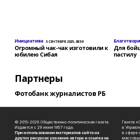
Инициатива
Благотвор
5 СЕНТЯБРЯ 2025, 08:59
Огромный чак-чак изготовили к
Для бой
юбилею Сибая
пастилу
Партнеры
Фотобанк журналистов РБ
© 2015-2026 Общественно-политическая газета.
Газета «
Издается с 29 июня 1957 года.
в Управл
При использовании материалов сайта на
в сфере 
других ресурсах указание автора и ссылка на
массовых