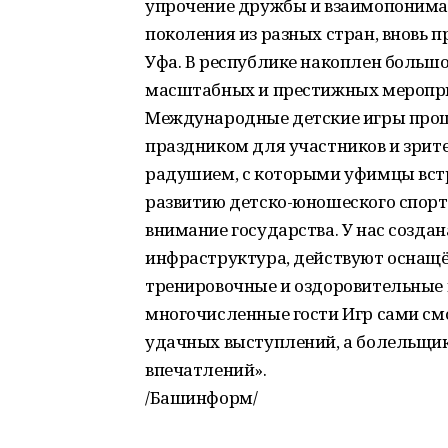
упрочение дружбы и взаимопоним
поколения из разных стран, вновь 
Уфа. В республике накоплен большо
масштабных и престижных мероприя
Международные детские игры прош
праздником для участников и зрит
радушием, с которыми уфимцы встреч
развитию детско-юношеского спорт
внимание государства. У нас созда
инфраструктура, действуют оснащё
тренировочные и оздоровительные 
многочисленные гости Игр сами см
удачных выступлений, а болельщик
впечатлений».
/Башинформ/