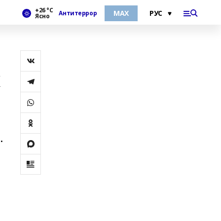
+26 °С
МАХ
Антитеррор
Ясно
х
.