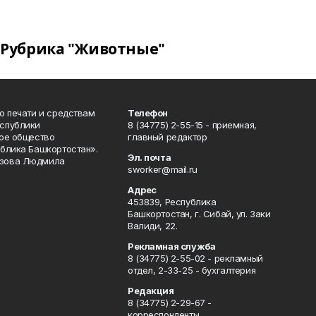
Рубрика "Животные"
о печати и средствам
Телефон
спублики
8 (34775) 2-55-15 - приемная,
ое общество
главный редактор
блика Башкортостан».
Эл. почта
зова Людмила
sworker@mail.ru
Адрес
453839, Республика
Башкортостан, г. Сибай, ул. Заки
Валиди, 22.
Рекламная служба
8 (34775) 2-55-02 - рекламный
отдел, 2-33-25 - бухгалтерия
Редакция
8 (34775) 2-29-67 -
корреспонденты