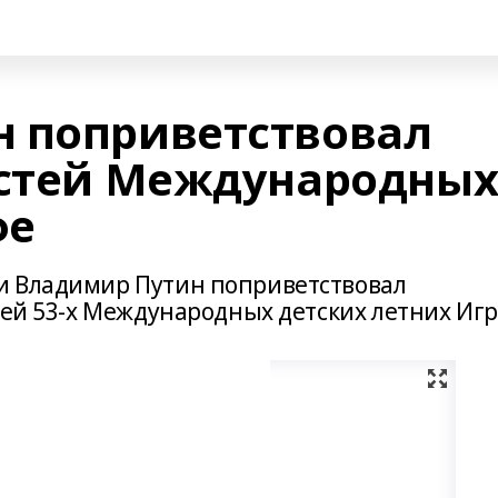
 поприветствовал
остей Международны
фе
и Владимир Путин поприветствовал
тей 53-х Международных детских летних Игр