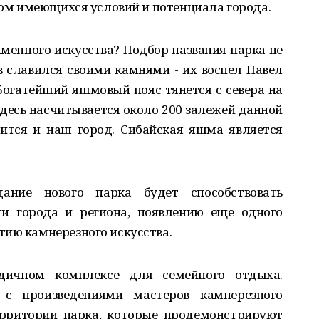
етом имеющихся условий и потенциала города.
аменного искусства? Подбор названия парка не
в славился своими камнями - их воспел Павел
 Богатейший яшмовый пояс тянется с севера на
 Здесь насчитывается около 200 залежей данной
дится и наш город. Сибайская яшма является
ание нового парка будет способствовать
ти города и региона, появлению еще одного
тию камнерезного искусства.
дичном комплексе для семейного отдыха.
 с произведениями мастеров камнерезного
ерритории парка, которые продемонстрируют