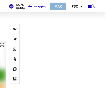
+22 °С
МАХ
Антитеррор
Дождь