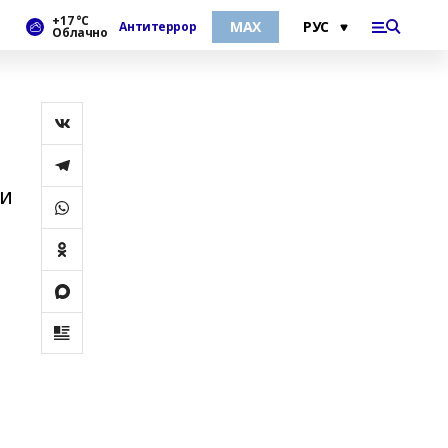
+17 °С
МАХ
Антитеррор
Облачно
 и