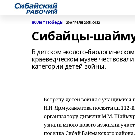
80 лет Победы
29 АПРЕЛЯ 2025, 04:32
Сибайцы-шайм
В детском эколого-биологическом
краеведческом музее чествовали
категории детей войны.
Встречу детей войны с учащимися 
Н.И. Ярмухаметова посвятили 112-
организатору дивизии М.М. Шаймур
узнали много нового из жизни участ
поселка Сибай Баймакского района.