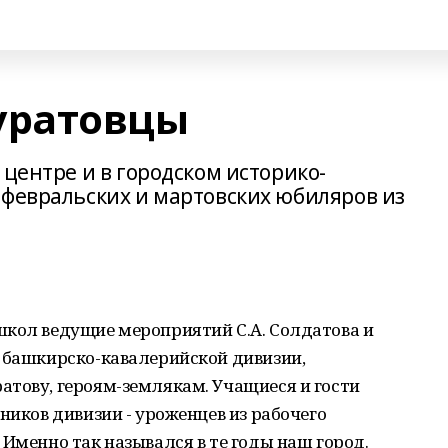
уратовцы
 центре и в городском историко-
 февральских и мартовских юбиляров из
школ ведущие мероприятий С.А. Солдатова и
й башкирско-кавалерийской дивизии,
атову, героям-землякам. Учащиеся и гости
ников дивизии - уроженцев из рабочего
 Именно так назывался в те годы наш город.