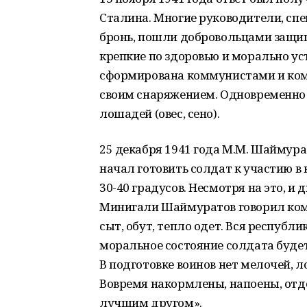
Сталина. Многие руководители, сп
бронь, пошли добровольцами защи
крепкие по здоровью и морально ус
сформирована коммунистами и ком
своим снаряжением. Одновременно
лошадей (овес, сено).
25 декабря 1941 года М.М. Шаймура
начал готовить солдат к участию в
30-40 градусов. Несмотря на это, и
Минигали Шаймуратов говорил ком
сыт, обут, тепло одет. Вся республик
моральное состояние солдата будет 
В подготовке воинов нет мелочей, 
Вовремя накормлены, напоены, отд
лучшим другом».