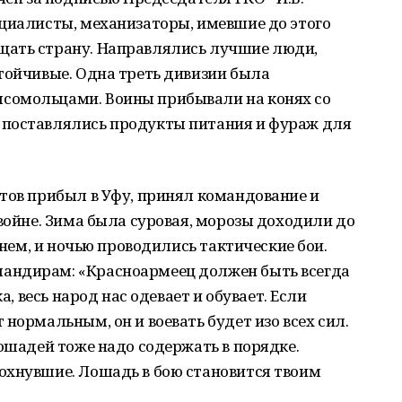
ециалисты, механизаторы, имевшие до этого
щать страну. Направлялись лучшие люди,
тойчивые. Одна треть дивизии была
сомольцами. Воины прибывали на конях со
 поставлялись продукты питания и фураж для
тов прибыл в Уфу, принял командование и
 войне. Зима была суровая, морозы доходили до
 днем, и ночью проводились тактические бои.
андирам: «Красноармеец должен быть всегда
а, весь народ нас одевает и обувает. Если
нормальным, он и воевать будет изо всех сил.
лошадей тоже надо содержать в порядке.
охнувшие. Лошадь в бою становится твоим