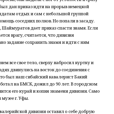
х был дан приказ идти на прорыв немецкой
датам отдых и сам с небольшой группой
омощь соседних полков. Но попали в засаду.
, Шаймуратов дает приказ спасти знамя. Если
ется врагу, считается, что дивизия
но задание сохранить знамя и идти с ним
ем все свое тело, сверху набросил куртку и
дях двинулись на восток до соединения с
то был наш сибайский кавалерист Бакий
ботал на БМСК, дожил до 90 лет. В городском
ится его курай и копия знамени дивизии. Само
музее г. Уфы.
валерийской дивизии оставил о себе добрую