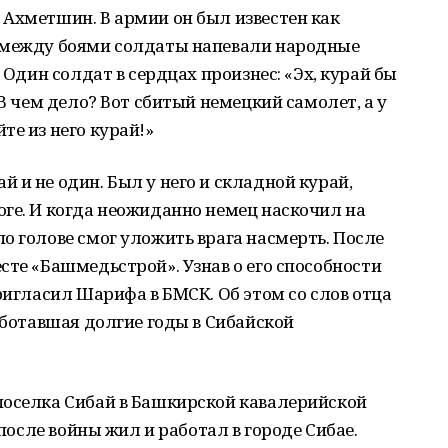
Ахметшин. В армии он был известен как
 между боями солдаты напевали народные
 Один солдат в сердцах произнес: «Эх, курай бы
«В чем дело? Вот сбитый немецкий самолет, а у
те из него курай!»
 и не один. Был у него и складной курай,
ге. И когда неожиданно немец наскочил на
о голове смог уложить врага насмерть. После
сте «Башмедьстрой». Узнав о его способности
ригласил Шарифа в БМСК. Об этом со слов отца
аботавшая долгие годы в Сибайской
поселка Сибай в Башкирской кавалерийской
 после войны жил и работал в городе Сибае.