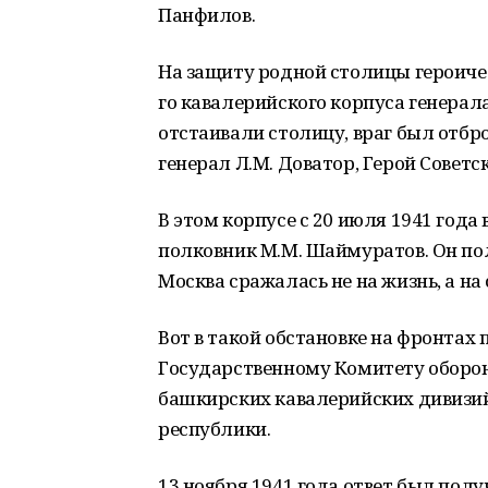
Панфилов.
На защиту родной столицы героиче
го кавалерийского корпуса генерал
отстаивали столицу, враг был отбро
генерал Л.М. Доватор, Герой Советс
В этом корпусе с 20 июля 1941 год
полковник М.М. Шаймуратов. Он по
Москва сражалась не на жизнь, а на
Вот в такой обстановке на фронтах
Государственному Комитету оборон
башкирских кавалерийских дивизий
республики.
13 ноября 1941 года ответ был полу