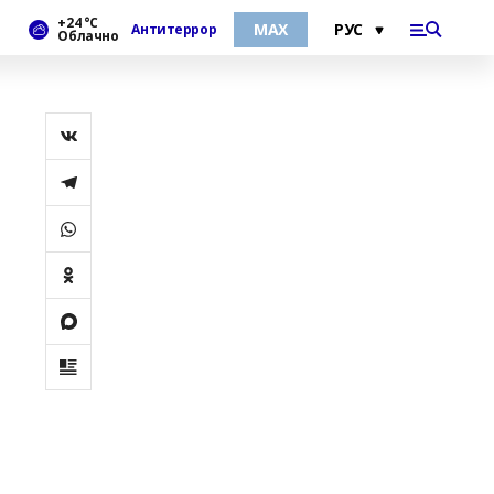
+24 °С
МАХ
Антитеррор
Облачно