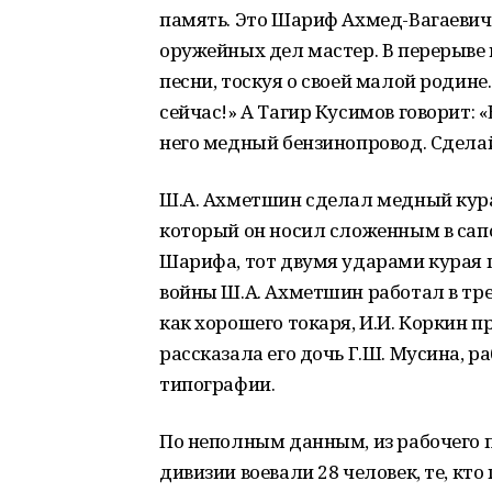
память. Это Шариф Ахмед-Вагаевич 
оружейных дел мастер. В перерыве
песни, тоскуя о своей малой родине.
сейчас!» А Тагир Кусимов говорит: 
него медный бензинопровод. Сделай
Ш.А. Ахметшин сделал медный курай
который он носил сложенным в сапо
Шарифа, тот двумя ударами курая п
войны Ш.А. Ахметшин работал в тре
как хорошего токаря, И.И. Коркин п
рассказала его дочь Г.Ш. Мусина, р
типографии.
По неполным данным, из рабочего 
дивизии воевали 28 человек, те, кто