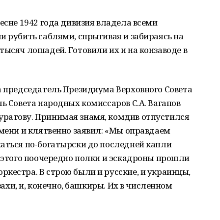
есне 1942 года дивизия владела всеми
и рубить саблями, спрыгивая и забираясь на
тысяч лошадей. Готовили их и на конзаводе в
а председатель Президиума Верховного Совета
ль Совета народных комиссаров С.А. Вагапов
ратову. Принимая знамя, комдив отпустился
амени и клятвенно заявил: «Мы оправдаем
жаться по-богатырски до последней капли
е этого поочередно полки и эскадроны прошли
кестра. В строю были и русские, и украинцы,
азахи, и, конечно, башкиры. Их в численном