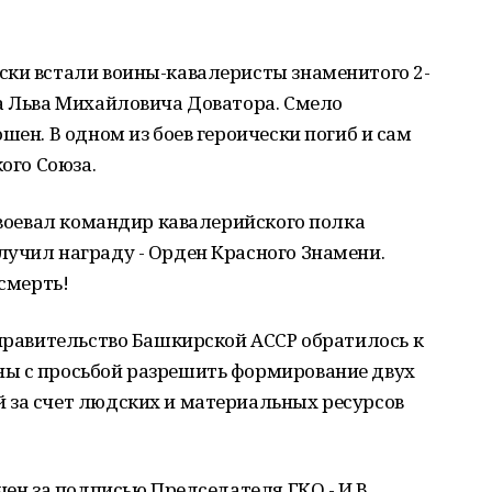
ски встали воины-кавалеристы знаменитого 2-
а Льва Михайловича Доватора. Смело
шен. В одном из боев героически погиб и сам
кого Союза.
а воевал командир кавалерийского полка
лучил награду - Орден Красного Знамени.
 смерть!
 правительство Башкирской АССР обратилось к
ы с просьбой разрешить формирование двух
 за счет людских и материальных ресурсов
чен за подписью Председателя ГКО - И.В.