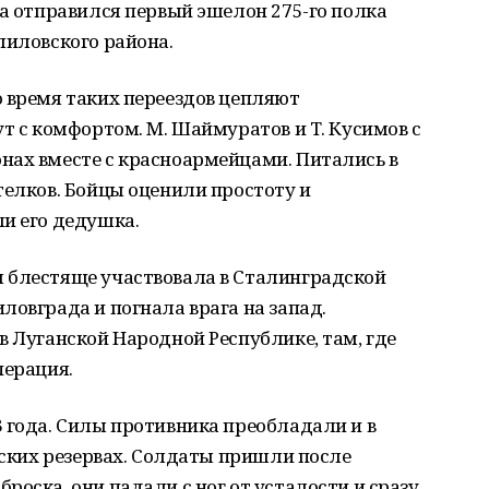
ма отправился первый эшелон 275-го полка
лиловского района.
 время таких переездов цепляют
ут с комфортом. М. Шаймуратов и Т. Кусимов с
нах вместе с красноармейцами. Питались в
телков. Бойцы оценили простоту и
и его дедушка.
 блестяще участвовала в Сталинградской
ловграда и погнала врага на запад.
в Луганской Народной Республике, там, где
перация.
 года. Силы противника преобладали и в
юдских резервах. Солдаты пришли после
роска, они падали с ног от усталости и сразу