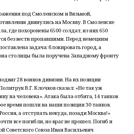
 сражения под Смоленском и Вязьмой,
ротивления двинулись на Москву. В Смоленске
ла, где похоронены 6500 солдат, из них 650
тся без вести пропавшими. Перед немецким
ставлена задача: блокировать город, а
она столицы была поручена Западному фронту
одвиг 28 воинов дивизии. На их позиции
олитрук В.Г. Клочков сказал: «Не так уж
ку на человека». Атака была отбита, 14 танков
ое время пошли на наши позиции 30 танков.
Россия, а отступать некуда, позади Москва!»
очти все погибли, но враг не прошел. Погиб и
ой Советского Союза Иван Васильевич