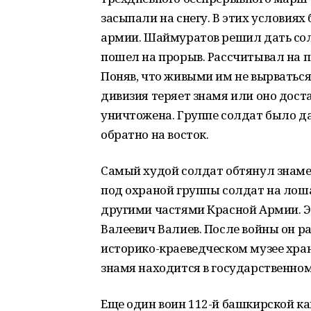
засыпали на снегу. В этих условия
армии. Шаймуратов решил дать сол
пошел на прорыв. Рассчитывал на п
Поняв, что живыми им не вырваться
дивизия теряет знамя или оно доста
уничтожена. Группе солдат было да
обратно на восток.
Самый худой солдат обтянул знамен
под охраной группы солдат на лоша
другими частями Красной Армии. Э
Валеевич Валиев. После войны он ра
историко-краеведческом музее хран
знамя находится в государственном 
Еще один воин 112-й башкирской ка