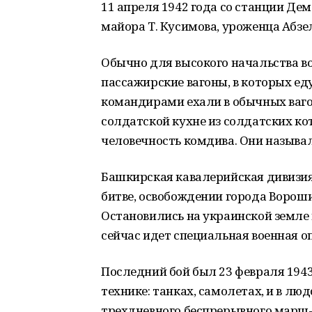
11 апреля 1942 года со станции Де
майора Т. Кусимова, уроженца Абзе
Обычно для высокого начальства во
пассажирские вагоны, в которых ед
командирами ехали в обычных ваго
солдатской кухне из солдатских ко
человечность комдива. Они называл
Башкирская кавалерийская дивизия
битве, освобождении города Вороши
Остановились на украинской земле 
сейчас идет специальная военная о
Последний бой был 23 февраля 1943
технике: танках, самолетах, и в л
трехдневного беспрерывного марш-б