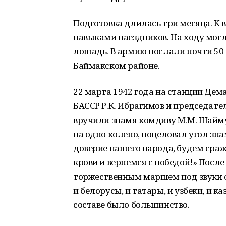
Подготовка длилась три месяца. К в
навыками наездников. На ходу могл
лошадь. В армию послали почти 50 
Баймакском районе.
22 марта 1942 года на станции Дем
БАССР Р.К. Ибрагимов и председате
вручили знамя комдиву М.М. Шайму
на одно колено, поцеловал угол зн
доверие нашего народа, будем сра
крови и вернемся с победой!» Посл
торжественным маршем под звуки ор
и белорусы, и татары, и узбеки, и к
составе было большинство.