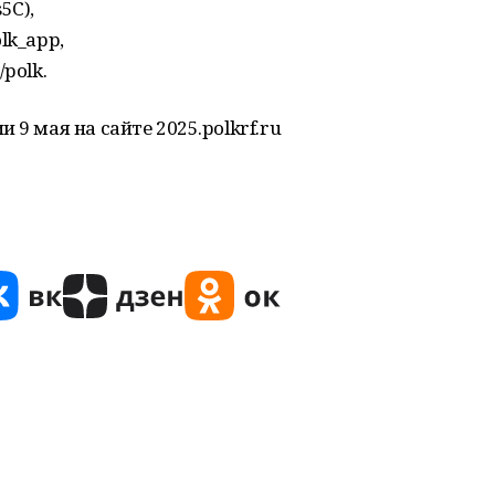
5C),
lk_app,
polk.
 9 мая на сайте 2025.polkrf.ru