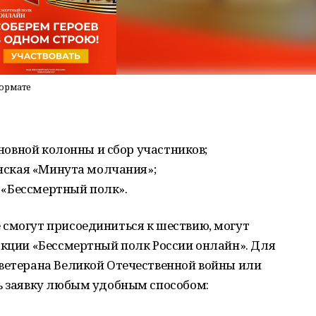
формате
сновной колонны и сбор участников;
анская «Минута молчания»;
ы «Бессмертный полк».
 смогут присоединиться к шествию, могут
акции «Бессмертный полк России онлайн». Для
 ветерана Великой Отечественной войны или
ть заявку любым удобным способом: