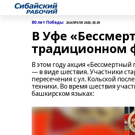
80 лет Победы
24 АПРЕЛЯ 2025, 03:29
В Уфе «Бессмер
традиционном 
В этом году акция «Бессмертный
— в виде шествия. Участники стар
пересечения с ул. Кольской посл
техники. Во время шествия учас
башкирском языках: