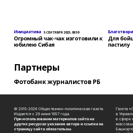
Инициатива
Благотвор
5 СЕНТЯБРЯ 2025, 08:59
Огромный чак-чак изготовили к
Для бой
юбилею Сибая
пастилу
Партнеры
Фотобанк журналистов РБ
© 2015-2026 Общественно-политическая газета.
Газета «
Издается с 29 июня 1957 года.
в Управл
При использовании материалов сайта на
в сфере 
других ресурсах указание автора и ссылка на
массовых
страницу сайта обязательны
.
Башкорто