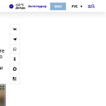
+22 °С
МАХ
Антитеррор
Дождь
те
о
 и