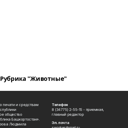
Рубрика "Животные"
о печати и средствам
Телефон
спублики
8 (34775) 2-55-15 - приемная,
ое общество
главный редактор
блика Башкортостан».
Эл. почта
зова Людмила
sworker@mail.ru