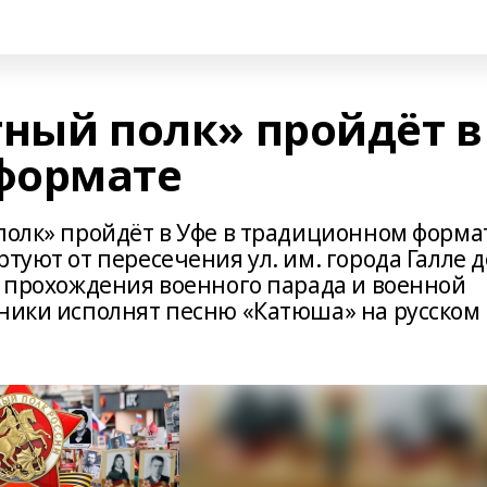
тный полк» пройдёт в
формате
 полк» пройдёт в Уфе в традиционном форма
туют от пересечения ул. им. города Галле д
е прохождения военного парада и военной
тники исполнят песню «Катюша» на русском