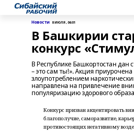
Новости
8 ИЮЛЯ , 06:01
В Башкирии ста
конкурс «Стимул
В Республике Башкортостан дан 
– это сам ты!». Акция приурочен
злоупотреблением наркотически
направлена на привлечение вним
популяризацию здорового образа
Конкурс призван акцентировать вни
благополучие, саморазвитие, карье
противостоящих негативному возде