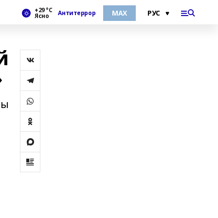
+29 °С
МАХ
Антитеррор
Ясно
й
»
ты
и