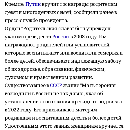
Кремле.
Путин
вручит госнаграды родителям
девяти многодетных семей, сообщили ранее в
пресс-службе президента.
Орден "Родительская слава" был учрежден
указом президента
России
в 2008 году. Им
награждают родителей или усыновителей,
которые воспитывают или воспитали семерых и
более детей, обеспечивают надлежащую заботу
об их здоровье, образовании, физическом,
духовном и нравственном развитии.
Существовавшее в
СССР
звание "Мать-героиня"
возродили в России не так давно, указ об
установлении этого звания президент подписал
в 2022 году. Его присваивают матерям,
родившим и воспитавшим десять и более детей.
Удостоенным этого звания женщинам вручается