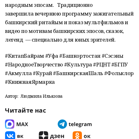
народным эпосам. Традиционно
завершила вечернюю программу зажигательный
башкирский ритайым и показ мультфильмов и
видео по мотивам башкирских эпосов, сказок,
легенд — специально для юных зрителей.
#КитапБайрам #Уфа #Башкортостан #Сэсэны
#НародноеТворчество #Культура #РЦНТ #БГПУ
#Акмулла #Курай #БашкирскаяШаль #Фольклор
#КнижнаяЯрмарка
Автор:
Людмила Ильязова
Читайте нас