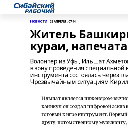
Новости
22 АПРЕЛЯ , 07:44
Житель Башкири
кураи, напечат
Волонтер из Уфы, Ильшат Ахметов
в зону проведения специальной 
инструмента состоялась через гл
Чрезвычайным ситуациям Кирил
Ильшат является инженером-вычис
каникул он создал цифровой эскиз к
готовый к игре инструмент. Первы
другу, потомственному музыканту,