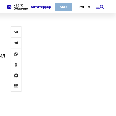
+26 °С
МАХ
Антитеррор
Облачно
ил