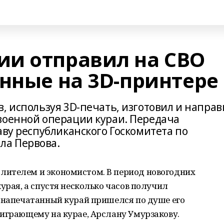
и отправил на СВО
анные на 3D-принтере
, используя 3D-печать, изготовил и направ
военной операции кураи. Передача
аву республиканского Госкомитета по
ла Первова.
лителем и экономистом. В период новогодних
урая, а спустя несколько часов получил
й напечатанный курай пришелся по душе его
 играющему на курае, Арслану Умурзакову.