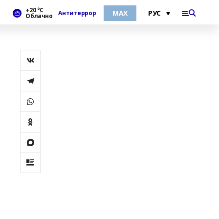
+20 °С
МАХ
Антитеррор
Облачно