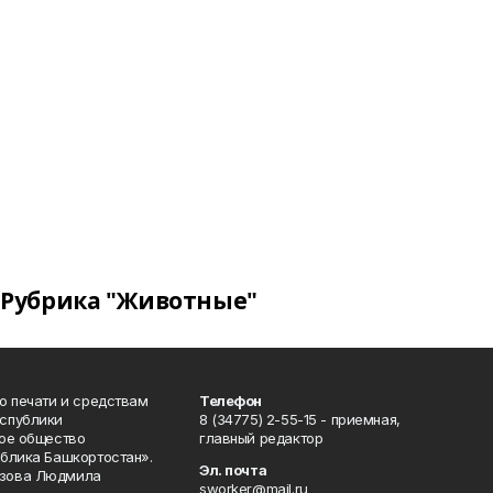
Рубрика "Животные"
о печати и средствам
Телефон
спублики
8 (34775) 2-55-15 - приемная,
ое общество
главный редактор
блика Башкортостан».
Эл. почта
зова Людмила
sworker@mail.ru