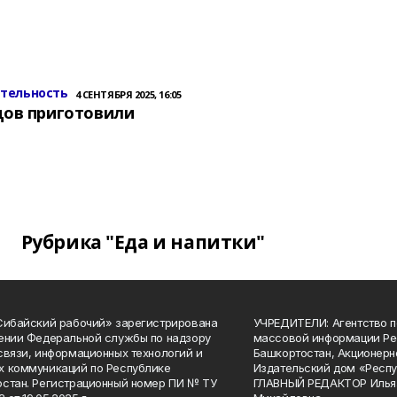
ительность
4 СЕНТЯБРЯ 2025, 16:05
цов приготовили
Рубрика "Еда и напитки"
Сибайский рабочий» зарегистрирована
УЧРЕДИТЕЛИ: Агентство п
ении Федеральной службы по надзору
массовой информации Ре
связи, информационных технологий и
Башкортостан, Акционерн
 коммуникаций по Республике
Издательский дом «Респу
стан. Регистрационный номер ПИ № ТУ
ГЛАВНЫЙ РЕДАКТОР Илья