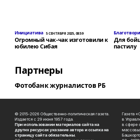
Инициатива
Благотвор
5 СЕНТЯБРЯ 2025, 08:59
Огромный чак-чак изготовили к
Для бой
юбилею Сибая
пастилу
Партнеры
Фотобанк журналистов РБ
© 2015-2026 Общественно-политическая газета.
Газета «
Издается с 29 июня 1957 года.
в Управл
При использовании материалов сайта на
в сфере 
других ресурсах указание автора и ссылка на
массовых
страницу сайта обязательны
.
Башкорто