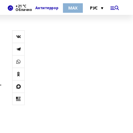
+21 °С
МАХ
Антитеррор
Облачно
.