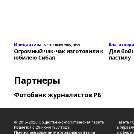
Инициатива
Благотвор
5 СЕНТЯБРЯ 2025, 08:59
Огромный чак-чак изготовили к
Для бой
юбилею Сибая
пастилу
Партнеры
Фотобанк журналистов РБ
© 2015-2026 Общественно-политическая газета.
Газета «
Издается с 29 июня 1957 года.
в Управл
При использовании материалов сайта на
в сфере 