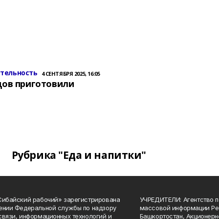
ительность
4 СЕНТЯБРЯ 2025, 16:05
цов приготовили
Рубрика "Еда и напитки"
Сибайский рабочий» зарегистрирована
УЧРЕДИТЕЛИ: Агентство п
ении Федеральной службы по надзору
массовой информации Ре
связи, информационных технологий и
Башкортостан, Акционерн