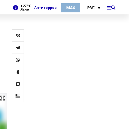
+27 °С
МАХ
Антитеррор
Ясно