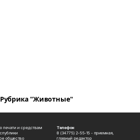
Рубрика "Животные"
о печати и средствам
Телефон
спублики
8 (34775) 2-55-15 - приемная,
ое общество
главный редактор