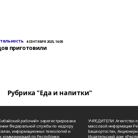
ительность
4 СЕНТЯБРЯ 2025, 16:05
цов приготовили
Рубрика "Еда и напитки"
Сибайский рабочий» зарегистрирована
УЧРЕДИТЕЛИ: Агентство п
ении Федеральной службы по надзору
массовой информации Ре
связи, информационных технологий и
Башкортостан, Акционерн
 коммуникаций по Республике
Издательский дом «Респу