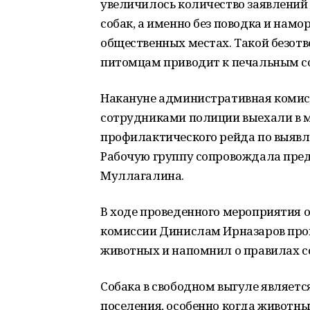
увеличилось количество заявлений 
собак, а именно без поводка и намо
общественных местах. Такой безот
питомцам приводит к печальным с
Накануне административная комис
сотрудниками полиции выехали в м
профилактического рейда по выявл
Рабочую группу сопровождала пре
Муллагалина.
В ходе проведенного мероприятия 
комиссии Динислам Ирназаров про
животных и напомнил о правилах с
Собака в свободном выгуле являетс
поселения, особенно когда животны