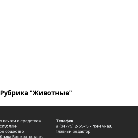
Рубрика "Животные"
о печати и средствам
Телефон
спублики
8 (34775) 2-55-15 - приемная,
ое общество
главный редактор
блика Башкортостан».