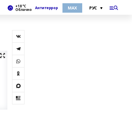
+18 °С
МАХ
Антитеррор
Облачно