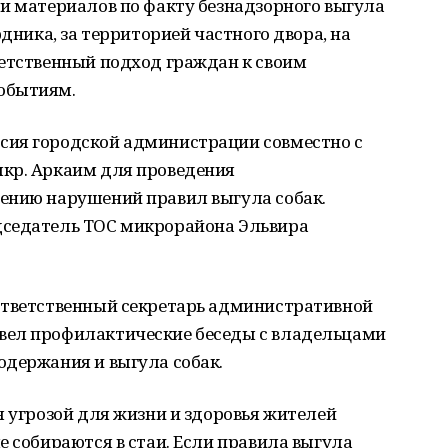
и материалов по факту безнадзорного выгула
рдника, за территорией частного двора, на
ветственный подход граждан к своим
обытиям.
сия городской администрации совместно с
кр. Аркаим для проведения
ению нарушений правил выгула собак.
дседатель ТОС микрорайона Эльвира
ответственный секретарь административной
вел профилактические беседы с владельцами
одержания и выгула собак.
я угрозой для жизни и здоровья жителей
е собираются в стаи. Если правила выгула