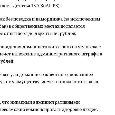
ность (статья 13.7 КоАП РБ):
бак без поводка и намордника (за исключением
ак) в общественных местах полагается
 от пятисот до двух тысяч рублей;
нападения домашнего животного на человека с
 влечет наложение административного штрафа в
рублей;
 и выгула домашнего животного, повлекшее
чужому имуществу влечет наложение штрафа
т, что никакими административными
евозможно компенсировать здоровье людей,