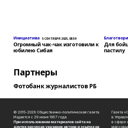
Инициатива
Благотвор
5 СЕНТЯБРЯ 2025, 08:59
Огромный чак-чак изготовили к
Для бой
юбилею Сибая
пастилу
Партнеры
Фотобанк журналистов РБ
© 2015-2026 Общественно-политическая газета.
Газета «
Издается с 29 июня 1957 года.
в Управл
При использовании материалов сайта на
в сфере 
других ресурсах указание автора и ссылка на
массовых