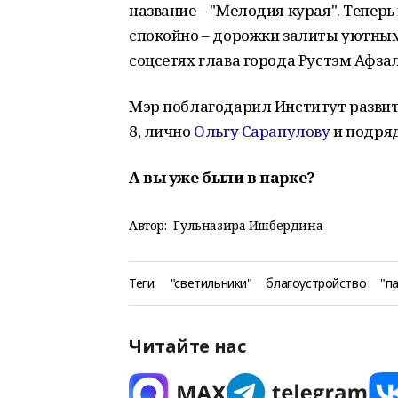
название – "Мелодия курая". Теперь
спокойно – дорожки залиты уютным 
соцсетях глава города Рустэм Афзал
Мэр поблагодарил Институт развит
8, лично
Ольгу Сарапулову
и подряд
А вы уже были в парке?
Автор:
Гульназира Ишбердина
Теги:
"светильники"
благоустройство
"п
Читайте нас