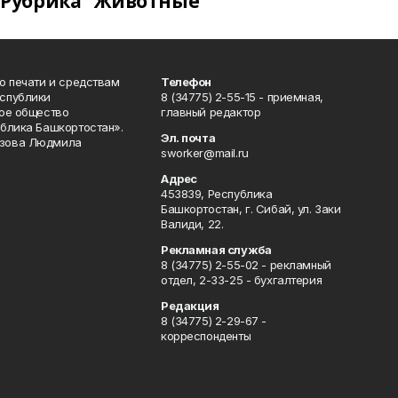
Рубрика "Животные"
о печати и средствам
Телефон
спублики
8 (34775) 2-55-15 - приемная,
ое общество
главный редактор
блика Башкортостан».
Эл. почта
зова Людмила
sworker@mail.ru
Адрес
453839, Республика
Башкортостан, г. Сибай, ул. Заки
Валиди, 22.
Рекламная служба
8 (34775) 2-55-02 - рекламный
отдел, 2-33-25 - бухгалтерия
Редакция
8 (34775) 2-29-67 -
корреспонденты