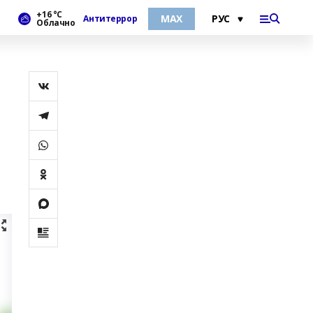
+16 °С
МАХ
Антитеррор
Облачно