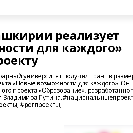
ашкирии реализует
ости для каждого»
роекту
арный университет получил грант в разме
екта «Новые возможности для каждого». Он
ного проекта «Образование», разработанног
и Владимира Путина.#национальныепроект
екты; #регпроекты;