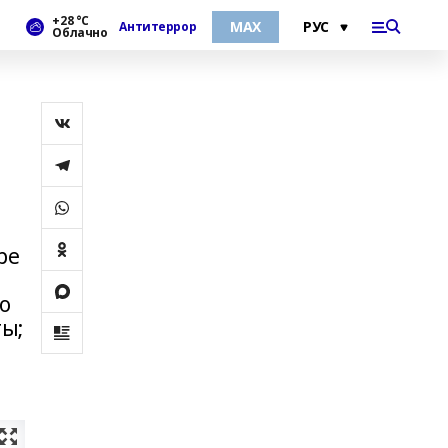
+28 °С
МАХ
Антитеррор
Облачно
ре
о
ы;