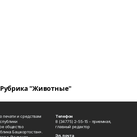
Рубрика "Животные"
о печати и средствам
Телефон
спублики
8 (34775) 2-55-15 - приемная,
ое общество
главный редактор
блика Башкортостан».
Эл. почта