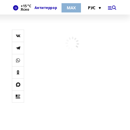
+15 °С
МАХ
Антитеррор
Ясно