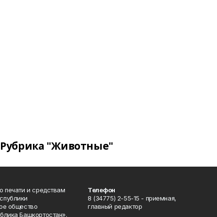
Рубрика "Животные"
о печати и средствам
Телефон
спублики
8 (34775) 2-55-15 - приемная,
ое общество
главный редактор
блика Башкортостан».