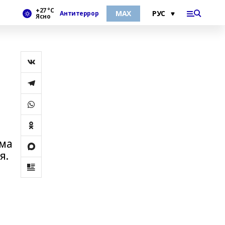
+27 °С
МАХ
Антитеррор
Ясно
ьма
я.