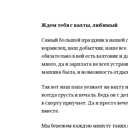
Ждем тебя с вахты, любимый
Самый большой праздник в нашей се
кормилец, наш добытчик, наше все. 
обязательно в ней есть вахтовик и 
много, да и зарплата не всех устраи
машина была, и возможность отдых
Так вот наш папа уезжает на вахту н
всегда грусть и печаль. Ведь он с де
к спорту приучает. Да и просто веч
вместе.
Мы бережем каждую минуту таких в