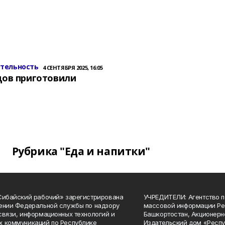
ительность
4 СЕНТЯБРЯ 2025, 16:05
цов приготовили
Рубрика "Еда и напитки"
Сибайский рабочий» зарегистрирована
УЧРЕДИТЕЛИ: Агентство п
ении Федеральной службы по надзору
массовой информации Ре
связи, информационных технологий и
Башкортостан, Акционерн
 коммуникаций по Республике
Издательский дом «Респу