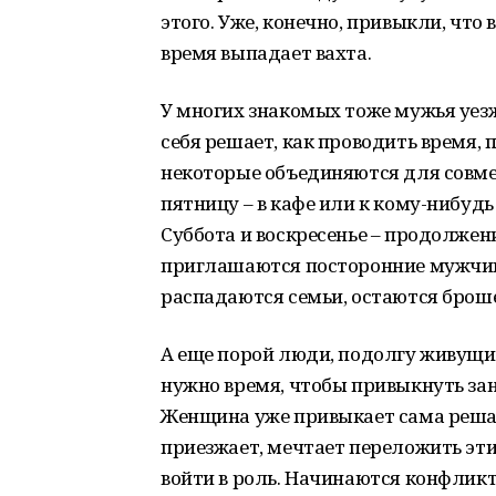
этого. Уже, конечно, привыкли, что 
время выпадает вахта.
У многих знакомых тоже мужья уез
себя решает, как проводить время, 
некоторые объединяются для совме
пятницу – в кафе или к кому-нибудь
Суббота и воскресенье – продолжен
приглашаются посторонние мужчин
распадаются семьи, остаются брош
А еще порой люди, подолгу живущие
нужно время, чтобы привыкнуть занов
Женщина уже привыкает сама решать
приезжает, мечтает переложить эти 
войти в роль. Начинаются конфлик