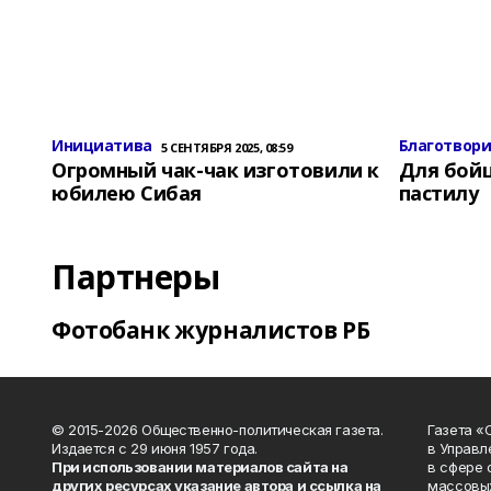
Инициатива
Благотвор
5 СЕНТЯБРЯ 2025, 08:59
Огромный чак-чак изготовили к
Для бой
юбилею Сибая
пастилу
Партнеры
Фотобанк журналистов РБ
© 2015-2026 Общественно-политическая газета.
Газета «
Издается с 29 июня 1957 года.
в Управл
При использовании материалов сайта на
в сфере 
других ресурсах указание автора и ссылка на
массовых