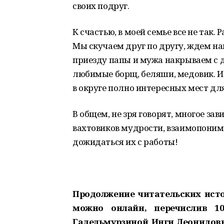
своих подруг.
К счастью, в моей семье все не так.
Мы скучаем друг по другу, ждем на
приезду папы и мужа накрываем с д
любимые борщ, беляши, медовик. И
в округе полно интересных мест дл
В общем, не зря говорят, многое з
вахтовиков мудрости, взаимопоним
дожидаться их с работы!
Продолжение читательских истори
можно онлайн, перечислив 1
Гадельмурзиной Инги Леонидовны