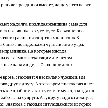
в редкие праздники вместе, чаще у него на это
жают надолго, и каждая женщина сама для
пока половинка отсутствует. К сожалению,
стного распития спиртных напитков. В
 в баню с посиделками чуть ли не до утра.
ие праздника. На которые иногда
ы со всеми вытекающими. А потом
енные папами дети. Страшное дело.
 врозь, становятся несколько чужими. Им
о друг к другу. А этого времени как раз и нет.
 все проблемы в отсутствие мужа, а когда он
заботы на супруга. А супругу надо отдохнуть,
ты. Знакома с такими ситуациями по истории