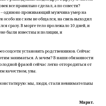
век все правильно сделал, а по совести?
я – одиноко проживающий мужчина умер на
к особо ни с кем не общался, на связь выходил
ился сразу. В морге тело пролежало 10 дней, и
веке были известны и полиции, и
ез соцсети установить родственников. Сейчас
л этим заниматься. А зачем? В наши обязанности
холодной фразой сейчас легко отгородиться от
им качеством, увы.
о констатирую: мы, люди, стали невнимательны
Марат.