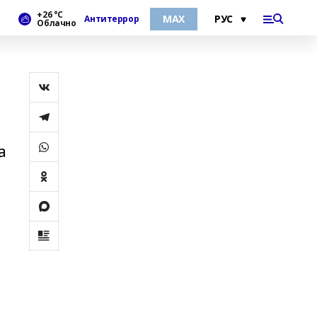
+26 °С
МАХ
Антитеррор
Облачно
а