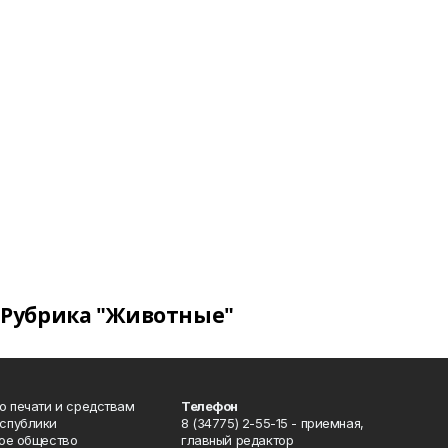
Рубрика "Животные"
о печати и средствам
Телефон
спублики
8 (34775) 2-55-15 - приемная,
ое общество
главный редактор