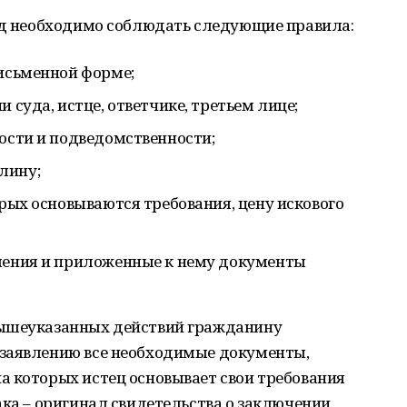
суд необходимо соблюдать следующие правила:
письменной форме;
 суда, истце, ответчике, третьем лице;
ности и подведомственности;
лину;
орых основываются требования, цену искового
вления и приложенные к нему документы
вышеуказанных действий гражданину
заявлению все необходимые документы,
а которых истец основывает свои требования
ака – оригинал свидетельства о заключении