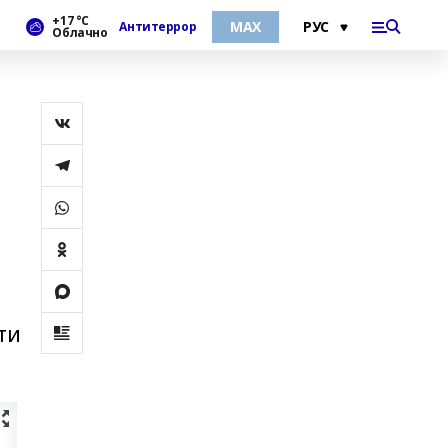
+17 °С
МАХ
Антитеррор
Облачно
ти