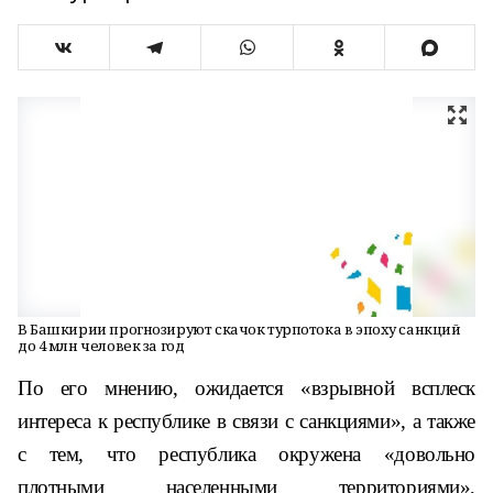
В Башкирии прогнозируют скачок турпотока в эпоху санкций
до 4 млн человек за год
По его мнению, ожидается «взрывной всплеск
интереса к республике в связи с санкциями», а также
с тем, что республика окружена «довольно
плотными населенными территориями»,