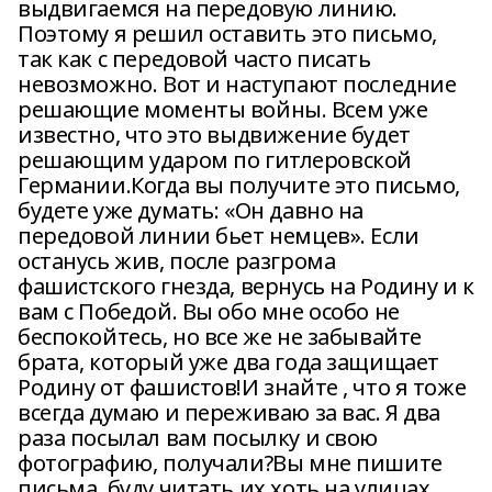
выдвигаемся на передовую линию.
Поэтому я решил оставить это письмо,
так как с передовой часто писать
невозможно. Вот и наступают последние
решающие моменты войны. Всем уже
известно, что это выдвижение будет
решающим ударом по гитлеровской
Германии.Когда вы получите это письмо,
будете уже думать: «Он давно на
передовой линии бьет немцев». Если
останусь жив, после разгрома
фашистского гнезда, вернусь на Родину и к
вам с Победой. Вы обо мне особо не
беспокойтесь, но все же не забывайте
брата, который уже два года защищает
Родину от фашистов!И знайте , что я тоже
всегда думаю и переживаю за вас. Я два
раза посылал вам посылку и свою
фотографию, получали?Вы мне пишите
письма, буду читать их хоть на улицах