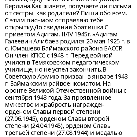
Берлина.Как живете, получаете ли письма
от сестры, как родители? Пиши обо всем.
С этим письмом отправляю тебе
открытку.До свидания братишка!С
приветом Адигам. II/IV 1945г. »Адигам
Галеевич Алибаев родился 20 мая 1925 г. в
с. Юмашево Баймакского района БАССР.
Он член КПСС с 1948 г. Перед войной
учился в Темясовском педагогическом
училище, но не успел закончить.В
Советскую Армию призван в январе 1943
г. Баймакским райвоенкоматом. На
фронте Великой Отечественной войны с
сентября 1943 года. За проявленное
мужество и храбрость награжден
орденом Славы первой степени
(27.06.1945), орденом Славы второй
степени (24.04.1945), орденом Славы
третьей степени (27.08.1944) и медалью