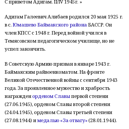
С приветом Адигам. II/IV 1945г. »
Адигам Галеевич Алибаев родился 20 мая 1925 г.
в с.
Юмашево
Баймакского района
БАССР. Он
член КПСС с 1948 г. Перед войной учился в
Темясовском педагогическом училище, но не
успел закончить.
В Советскую Армию призван в январе 1943 г.
Баймакским райвоенкоматом. На фронте
Великой Отечественной войны с сентября 1943
года. За проявленное мужество и храбрость
награжден
орденом Славы
первой степени
(27.06.1945), орденом Славы второй степени
(24.04.1945), орденом Славы третьей степени
(27.08.1944) и
медалью «За отвагу»
(28.01.1944).