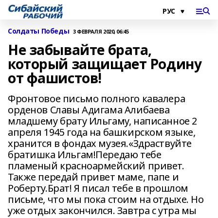
Солдаты Победы
3 ФЕВРАЛЯ 2020, 06:45
Не забывайте брата,
который защищает Родину
от фашистов!
Фронтовое письмо полного кавалера
орденов Славы Адигама Алибаева
младшему брату Ильгаму, написанное 2
апреля 1945 года на башкирском языке,
хранится в фондах музея.«Здраствуйте
братишка Ильгам!Передаю тебе
пламеный красноармейский привет.
Также передай привет маме, папе и
Роберту.Брат! Я писал тебе в прошлом
письме, что мы пока стоим на отдыхе. Но
уже отдых закончился. Завтра с утра мы