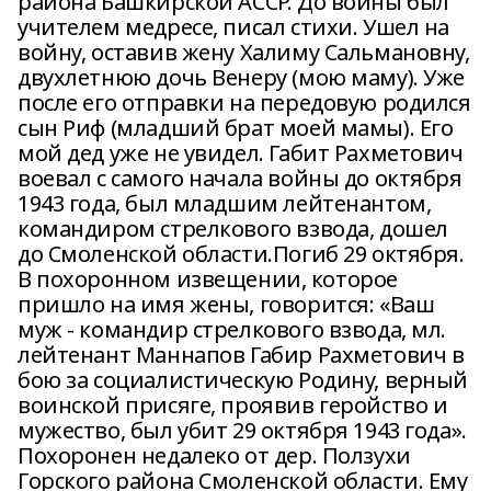
района Башкирской АССР. До войны был
учителем медресе, писал стихи. Ушел на
войну, оставив жену Халиму Сальмановну,
двухлетнюю дочь Венеру (мою маму). Уже
после его отправки на передовую родился
сын Риф (младший брат моей мамы). Его
мой дед уже не увидел. Габит Рахметович
воевал с самого начала войны до октября
1943 года, был младшим лейтенантом,
командиром стрелкового взвода, дошел
до Смоленской области.Погиб 29 октября.
В похоронном извещении, которое
пришло на имя жены, говорится: «Ваш
муж - командир стрелкового взвода, мл.
лейтенант Маннапов Габир Рахметович в
бою за социалистическую Родину, верный
воинской присяге, проявив геройство и
мужество, был убит 29 октября 1943 года».
Похоронен недалеко от дер. Ползухи
Горского района Смоленской области. Ему