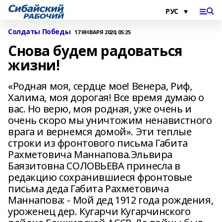
Солдаты Победы
17 ЯНВАРЯ 2020, 05:25
Снова будем радоваться
жизни!
«Родная моя, сердце мое! Венера, Риф,
Халима, моя дорогая! Все время думаю о
вас. Но верю, моя родная, уже очень и
очень скоро мы уничтожим ненавистного
врага и вернемся домой». Эти теплые
строки из фронтового письма Габита
Рахметовича Маннапова.Эльвира
Баязитовна СОЛОВЬЕВА принесла в
редакцию сохранившиеся фронтовые
письма деда Габита Рахметовича
Маннапова: - Мой дед 1912 года рождения,
уроженец дер. Кугарчи Кугарчинского