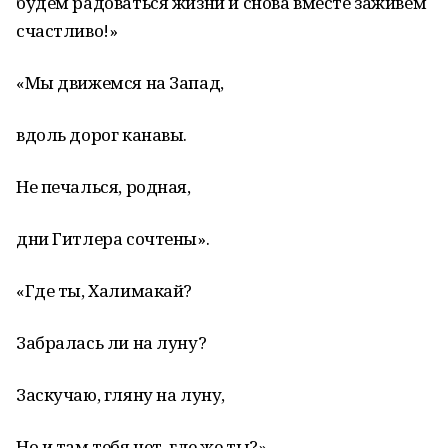
будем радоваться жизни и снова вместе заживем
счастливо!»
«Мы движемся на Запад,
вдоль дорог канавы.
Не печалься, родная,
дни Гитлера сочтены».
«Где ты, Халимакай?
Забралась ли на луну?
Заскучаю, гляну на луну,
Но и там тебя нет, где же ты?»