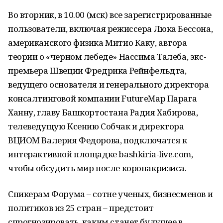
Во вторник, в 10.00 (мск) все зарегистрированные
пользователи, включая режиссера Люка Бессона,
американского физика Митио Каку, автора
теории о «черном лебеде» Нассима Талеба, экс-
премьера Швеции Фредрика Рейнфельдта,
ведущего основателя и генерального директора
консалтинговой компании FutureMap Парага
Ханну, главу Башкортостана Радия Хабирова,
телеведущую Ксению Собчак и директора
ВЦИОМ Валерия Федорова, подключатся к
интерактивной площадке bashkiria-live.com,
чтобы обсудить мир после коронакризиса.
Спикерам Форума – сотне ученых, бизнесменов и
политиков из 25 стран – предстоит
спрогнозировать, каким станет будущее в