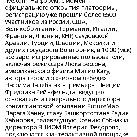
live.com. На форум, с момент
официального открытия платформы,
регистрацию уже прошли более 6500
участников из России, США,
Великобритании, Германии, Италии,
Франции, Японии, КНР, Саудовской
Аравии, Турции, Швеции, Мексики и
других государств.Во вторник, в 10.00 (мск)
все зарегистрированные пользователи,
включая режиссера Люка Бессона,
американского физика Митио Каку,
автора теории о «черном лебеде»
Нассима Талеба, экс-премьера Швеции
Фредрика Рейнфельдта, ведущего
основателя и генерального директора
консалтинговой компании FutureMap
Парага Ханну, главу Башкортостана Радия
Хабирова, телеведущую Ксению Собчак и
директора ВЦИОМ Валерия Федорова,
подключатся к интерактивной площадке