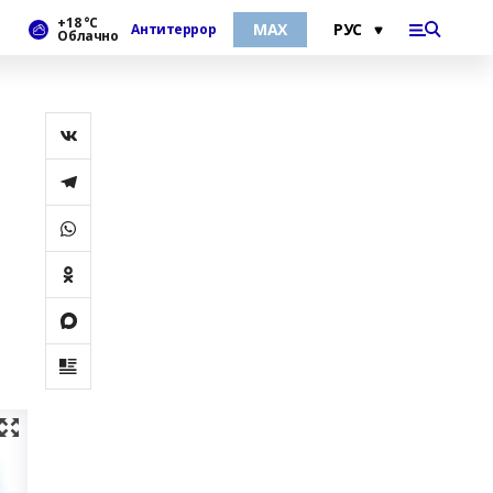
+18 °С
МАХ
Антитеррор
Облачно
и