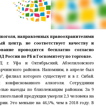
 алкоголя, направленных правоохранителями
ый центр, не соответствует качеству и
ование проводится бесплатно согласно
 России по РБ и Госкомитету по торговле.
 г. Уфа и Октябрьский, Абзелиловского
арчинского районов. Напомним, в апреле был
, филиал которого существует и в г. Сибай.
я конфискованного алкоголя. Сотрудники
елью выезды по близлежащим районам. За 9
 алкогольной продукции умерли 2,3 человека на
ии. Это меньше на 46,5%, чем в 2018 году. В