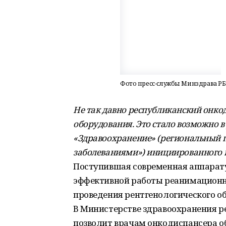
Фото пресс-службы Минздрава РБ
Не так давно республиканский онко
оборудования. Это стало возможно 
«Здравоохранение» (региональный п
заболеваниями») инициированного
Поступившая современная аппарату
эффективной работы реанимационн
проведения рентгенологического о
В Министерстве здравоохранения ре
позволит врачам онкодиспансера об