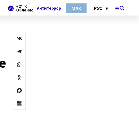
+21 °С
МАХ
Антитеррор
Облачно
е