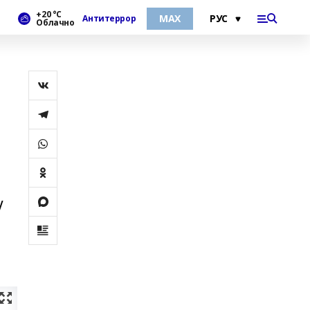
+20 °С
МАХ
Антитеррор
Облачно
V