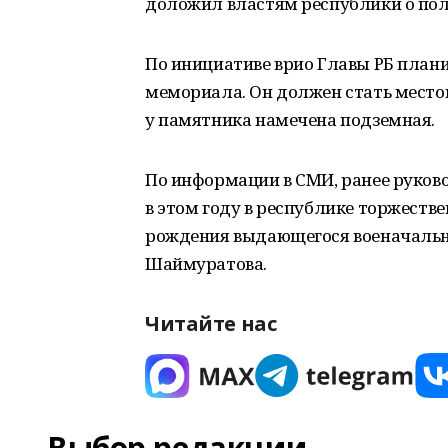
доложил властям республики о полн
По инициативе врио Главы РБ плани
мемориала. Он должен стать место
у памятника намечена подземная.
По информации в СМИ, ранее руково
в этом году в республике торжеств
рождения выдающегося военачальн
Шаймуратова.
Читайте нас
Выбор редакции