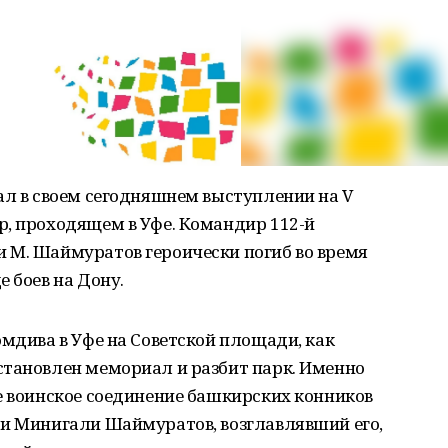
ал в своем сегодняшнем выступлении на V
р, проходящем в Уфе. Командир 112-й
 М. Шаймуратов героически погиб во время
 боев на Дону.
омдива в Уфе на Советской площади, как
становлен мемориал и разбит парк. Именно
е воинское соединение башкирских конников
 и Минигали Шаймуратов, возглавлявший его,