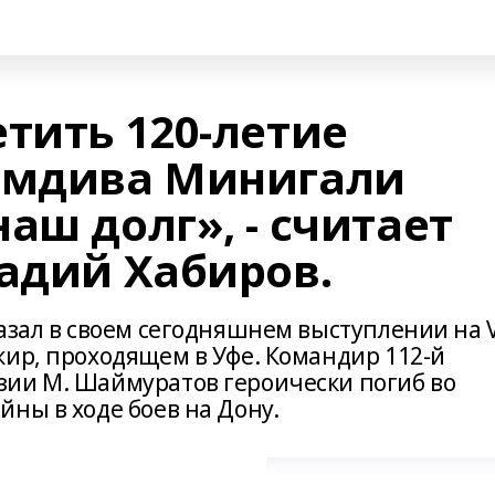
тить 120-летие
омдива Минигали
аш долг», - считает
Радий Хабиров.
азал в своем сегодняшнем выступлении на 
кир, проходящем в Уфе. Командир 112-й
зии М. Шаймуратов героически погиб во
ны в ходе боев на Дону.