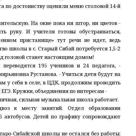
та по достоинству оценили меню столовой 14-й
ительскую. На окне пока ни штор, ни цветов -
ить руку. И учителя готовы обустраиваться,
менном пристанище» тут речи не идет, ведь
тво школы в с. Старый Сибай потребуется 1,5-2
ад головой станет настоящим домом!
переводятся 195 учеников и 24 педагога, -
ирьяновна Рустанова. - Учиться дети будут на
ам у себя в селе, в ЦДК, продолжим проводить
 ЕГЭ. Кружки, объединения по интересам -
тличная, сильная музыкальная школа работает.
воз к месту занятий. Отдел образования
6 автобусов. Детей по графику сопровождают
Старо-Сибайской школы не остался без работы: