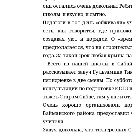
они остались очень довольны. Ребя
школы: и вкусно, и сытно.
Педагоги в тот день «обживали» уч
есть, как говорится, где прилож
создавая уют и порядок. О «вре
предполагается, что на строительс
года. За такой срок любая крыша н
- Всего из нашей школы в Сибай 
рассказывает завуч Гульзамина Тим
пятидневке в две смены. По суббот
консультации по подготовке к ОГЭ и
тоже в Старом Сибае, там у нас и о
Очень хорошо организовали под
Баймакского района предоставил 
учителя.
Завуч довольна, что техперсонал 