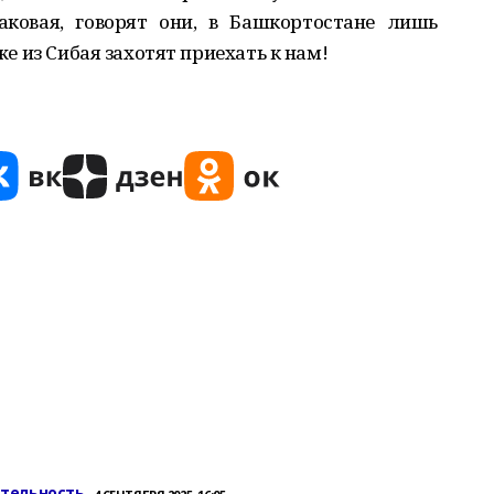
аковая, говорят они, в Башкортостане лишь
уже из Сибая захотят приехать к нам!
ительность