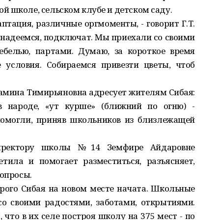
й школе, сельском клубе и детском саду.
аптация, различные оргмоменты, - говорит Г.Т.
но надеемся, подключат. Мы приехали со своими
ебелью, партами. Думаю, за короткое время
 условия. Собираемся привезти цветы, чтоб
замина Тимирьяновна адресует жителям Сибая:
 в народе, «ут курше» (ближний по огню) -
омогли, приняв школьников из близлежащей
директору школы №14 Земфире Айдаровне
тила и помогает разместиться, разъясняет,
вопросы.
тарого Сибая на новом месте начата. Школьные
со своими радостями, заботами, открытиями.
 что в их селе построя школу на 375 мест - по