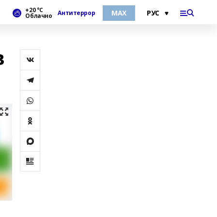
+20 °С
МАХ
Антитеррор
Облачно
в