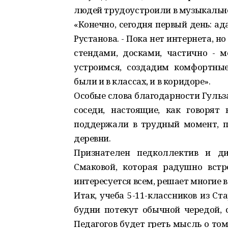
людей трудоустроили в музыкально
«Конечно, сегодня первый день: ад
Рустанова. - Пока нет интернета, 
стендами, досками, частично - м
устроимся, создадим комфортные
были и в классах, и в коридоре».
Особые слова благодарно­сти Гуль
соседи, настоящие, как говорят
поддержали в трудный момент, п
деревни.
Признателен педколлектив и 
Смаковой, которая радушно встре
интересуется всем, решает многие 
Итак, учеба 5-11-классников из С
будни потекут обычной чередой, 
Педагогов будет греть мысль о том,