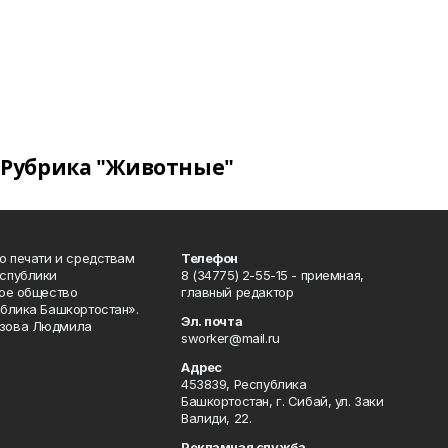
Рубрика "Животные"
о печати и средствам
Телефон
спублики
8 (34775) 2-55-15 - приемная,
ое общество
главный редактор
блика Башкортостан».
Эл. почта
зова Людмила
sworker@mail.ru
Адрес
453839, Республика
Башкортостан, г. Сибай, ул. Заки
Валиди, 22.
Рекламная служба