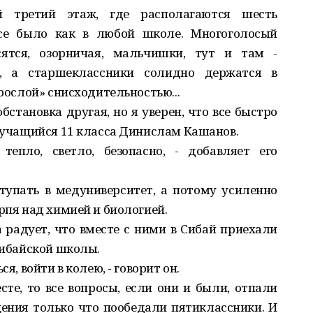
 третий этаж, где располагаются шесть
все было как в любой школе. Многоголосый
сятся, озорничая, мальчишки, тут и там -
 а старше­классники солидно держатся в
зрослой» снисходительностью...
бстановка другая, но я уверен, что все быстро
т учащийся 11 класса Динислам Кашанов.
тепло, светло, безопасно, - добавляет его
тупать в медуниверситет, а потому усиленно
рпя над химией и биологией.
радует, что вместе с ними в Сибай приехали
-Сибайской школы.
я, войти в колею, - говорит он.
сте, то все вопросы, если они и были, отпали
ения только что пообедали пятиклассники. И