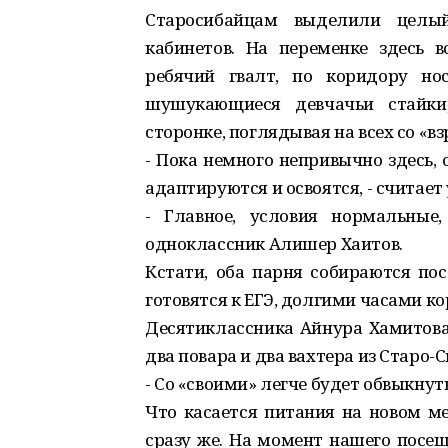
Старосибайцам выделили целый
кабинетов. На переменке здесь 
ребячий гвалт, по коридору но
шушукающиеся девчачьи стайки,
сторонке, поглядывая на всех со «в
- Пока немного непривычно здесь, о
адаптируются и освоятся, - считае
- Главное, условия нормальные, 
одноклассник Алишер Хаитов.
Кстати, оба парня собираются пос
готовятся к ЕГЭ, долгими часами ко
Десятиклассника Айнура Хамитова 
два повара и два вахтера из Старо
- Со «своими» легче будет обвыкнутьс
Что касается питания на новом ме
сразу же. На момент нашего посещ