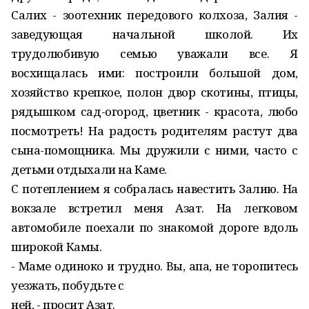
Салих - зоотехник передового колхоза, Залия -
заведующая начальной школой. Их
трудолюбивую семью уважали все. Я
восхищалась ими: построили большой дом,
хозяйство крепкое, полон двор скотины, птицы,
рядышком сад-огород, цветник - красота, любо
посмотреть! На радость родителям растут два
сына-помощника. Мы дружили с ними, часто с
детьми отдыхали на Каме.
С потеплением я собралась наве­стить Залию. На
вокзале встретил меня Азат. На легковом
автомобиле поехали по знакомой дороге вдоль
широкой Камы.
- Маме одиноко и трудно. Вы, апа, не торопитесь
уезжать, побудьте с
ней, - просит Азат.