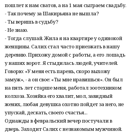
пошлет к нам сватов, а на 1 мая сыграем свадьбу.
- Так почему за Шакирьяна не вышла?
- Ты веришь в судьбу?
- Не знаю.
- Тогда слушай. Жила я на квартире у одинокой
женщины. Салих стал ча­сто приезжать в нашу
деревню. Прихожу домой с работы, а его лошадь
у наших ворот. Я стыдилась людей, учителей.
Говорю: «У меня есть парень, скоро выхожу
замуж», - а он свое: «Ты мне нравишься». Он был
на пять лет старше меня, работал зоотехником
колхоза. Хозяйка его хвалит, мол, завидный
жених, любая девушка охотно пойдет за него, не
упускай, дескать, своего счастья...
Однажды в февральский вечер по­стучали в
дверь. Заходит Салих с незнакомым мужчиной.