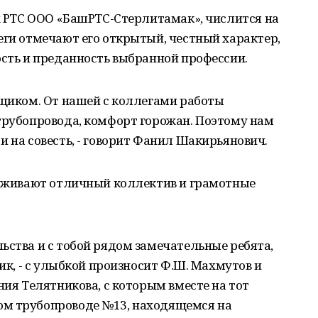
их РТС ООО «БашРТС-Стерлитамак», числится на
еги отмечают его открытый, честный характер,
ость и преданность выбранной профессии.
рщиком. От нашей с коллегами работы
трубопровода, комфорт горожан. Поэтому нам
и на совесть, - говорит Фанил Шакирьянович.
держивают отличный коллектив и грамотные
ьства и с тобой рядом замечательные ребята,
ник, - с улыбкой произносит Ф.Ш. Махмутов и
ния Телятникова, с которым вместе на тот
ом трубопроводе №13, находящемся на