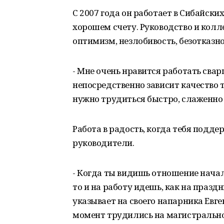
С 2007 года он работает в Сибайск
хорошем счету. Руководство и колл
оптимизм, незлобивость, безотказн
- Мне очень нравится работать сва
непосредственно зависит качество 
нужно трудиться быстро, слаженно 
Работа в радость, когда тебя под
руководители.
- Когда ты видишь отношение начал
то и на работу идешь, как на празд
указывает на своего напарника Евге
момент трудились на магистральн