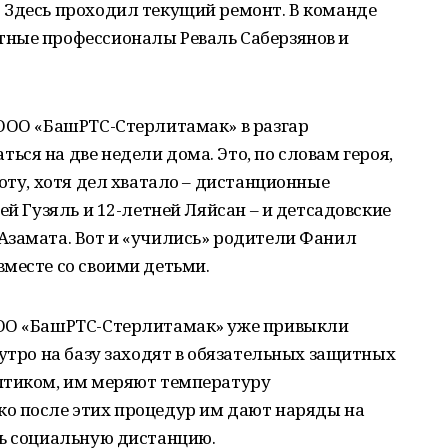
 Здесь проходил текущий ремонт. В команде
ные профессионалы Реваль Саберзянов и
 ООО «БашРТС-Стерлитамак» в разгар
ся на две недели дома. Это, по словам героя,
оту, хотя дел хватало – дистанционные
ей Гузяль и 12-летней Ляйсан – и детсадовские
Азамата. Вот и «учились» родители Фанил
месте со своими детьми.
ООО «БашРТС-Стерлитамак» уже привыкли
 утро на базу заходят в обязательных защитных
птиком, им меряют температуру
о после этих процедур им дают наряды на
ть социальную дистанцию.