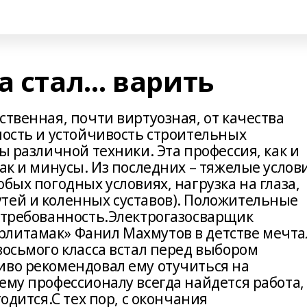
а стал… варить
ственная, почти виртуозная, от качества
ность и устойчивость строительных
ы различной техники. Эта профессия, как и
так и минусы. Из последних – тяжелые услов
бых погодных условиях, нагрузка на глаза,
тей и коленных суставов). Положительные
остребованность.Электрогазосварщик
рлитамак» Фанил Махмутов в детстве мечта
восьмого класса встал перед выбором
иво рекомендовал ему отучиться на
ему профессионалу всегда найдется работа,
годится.С тех пор, с окончания