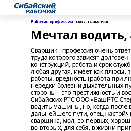
Рабочие профессии
4 АВГУСТА 2020, 11:50
Мечтал водить, 
Сварщик - профессия очень ответ
труда которого зависят долговеч
конструкций, работа и срок служб
любая другая, имеет как плюсы, 
работы, вредность (работа при лю
нередки болезни дыхательных пу
стороны – это престижность и в
Сибайских РТС ООО «БашРТС-Сте
водить машины, но, когда после 
дальнейшего пути, отец настойч
сварщика, мол, во-первых, хорош
во-вторых, для себя, в жизни при