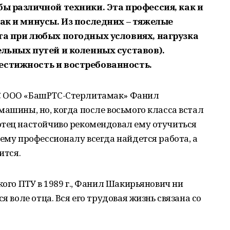
бы различной техники. Эта профессия, как и
так и минусы. Из последних – тяжелые
та при любых погодных условиях, нагрузка
ельных путей и коленных суставов).
естижность и востребованность.
С ООО «БашРТС-Стерлитамак» Фанил
машины, но, когда после восьмого класса встал
отец настойчиво рекомендовал ему отучиться
шему профессионалу всегда найдется работа, а
ится.
кого ПТУ в 1989 г., Фанил Шакирьянович ни
я воле отца. Вся его трудовая жизнь связана со