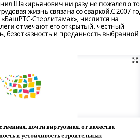
Фанил Шакирьянович ни разу не пожалел о то
 трудовая жизнь связана со сваркой.С 2007 го
О «БашРТС-Стерлитамак», числится на
ллеги отмечают его открытый, честный
ть, безотказность и преданность выбранной
ственная, почти виртуозная, от качества
чность и устойчивость строительных