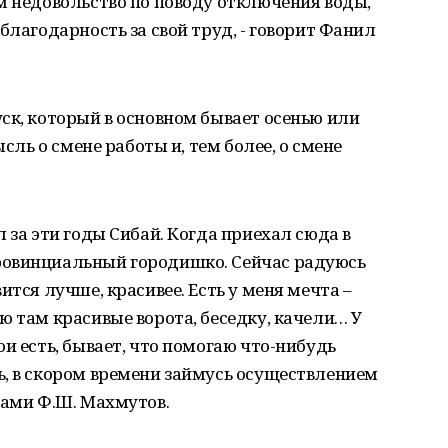
м недовольство по поводу отключения воды,
благодарность за свой труд, - говорит Фанил
ск, который в основном бывает осенью или
ысль о смене работы и, тем более, о смене
 за эти годы Сибай. Когда приехал сюда в
ровинциальный городишко. Сейчас радуюсь
ится лучше, красивее. Есть у меня мечта –
ю там красивые ворота, беседку, качели… У
и есть, бывает, что помогаю что-нибудь
ь, в скором времени займусь осуществлением
нами Ф.Ш. Махмутов.