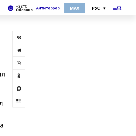
+22 °С
МАХ
Антитеррор
Облачно
ия
л
 а