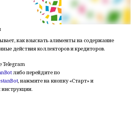
П
вает, как взыскать алименты на содержание
онные действия коллекторов и кредиторов.
е Telegram
anBot
либо перейдите по
ostanBot
, нажмите на кнопку «Старт» и
 инструкции.