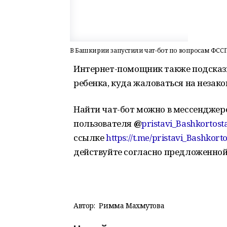
В Башкирии запустили чат-бот по вопросам ФСС
Интернет-помощник также подсказы
ребенка, куда жаловаться на незак
Найти чат-бот можно в мессенджер
пользователя
@
pristavi_Bashkortost
ссылке
https://t.me/pristavi_Bashkort
действуйте согласно предложенной
Автор:
Римма Махмутова