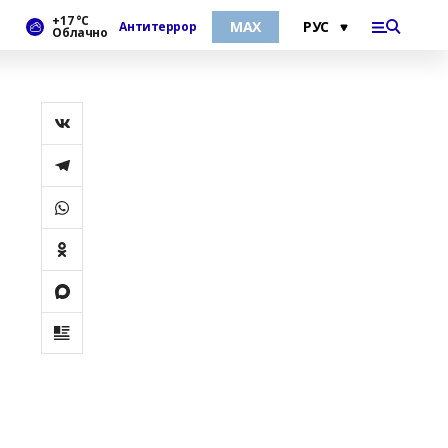
+17 °С
МАХ
Антитеррор
Облачно