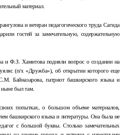
ательный материал.
нгулова и ветеран педагогического труда Сагида
арили гостей за замечательную, содержательную
а и Ф.З. Хамитова подняли вопрос о создании на
уяляс
(п/х «Дружба»), об открытии которого еще
 С.М. Байназарова, патриот башкирского языка и
и ныне был там.
 своих попытках, о большом объеме материалов,
лем башкирского языка и литературы. Она была не
педагог с большой буквы. Столько замечательных
ела на уровне города: и встречи с известными