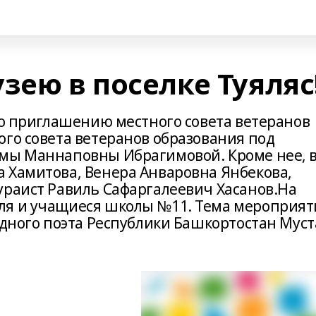
зею в поселке Туяляс
по приглашению местного совета ветеранов
ого совета ветеранов образования под
имы Маннаповны Ибрагимовой. Кроме нее, 
 Хамитова, Венера Анваровна Янбекова,
ураист Равиль Сафаргалеевич Хасанов.На
ля и учащиеся школы №11. Тема мероприят
одного поэта Республики Башкортостан Муст