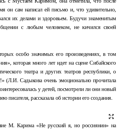
сь с Мустаем Каримом, она отметила, что после
емя он сам написал ей письмо и, что удивительно,
вался их делами и здоровьем. Будучи знаменитым
общении с любым человеком, не кичился своей
оторых особо значимых его произведениях, в том
ния», которая много лет идет на сцене Сибайского
ического театра и других театров республики, о
!» (Л.И. Садыкова очень эмоционально прочитала
оинтересовалась у детей, посмотрели ли они новый
 писателя, рассказала об истории его создания.
ние М. Карима «Не русский я, но россиянин» на