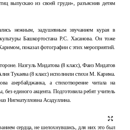
тиц
выпускаю из св
оей
груди», разъяснив детям
ались нежным, задушевным звучанием курая в
культуры Башкортостана Р.С. Хасанова. Он тоже
 Каримом, показал фотографии с этих мероприятий.
тороне. Назгуль Мидатова (8 класс), Фаиз Мидатов
 Алия Тукаева (8 класс) исполнили стихи М. Карима.
ва азербайджанка, а стихотворение читала на
, без единого акцента. Подготовила ребят учитель
наз Нигматулловна Асадуллина.
ранием сердца, не шелохнувшись, для них это был