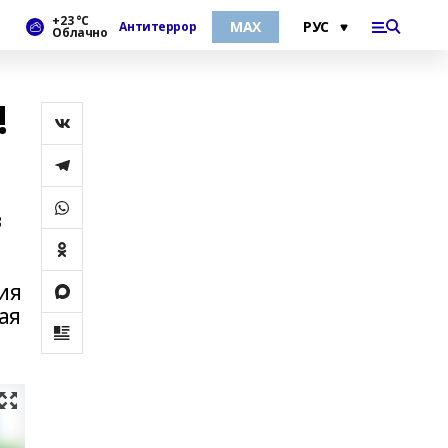
+23 °С
МАХ
Антитеррор
Облачно
!
в
ия
ая