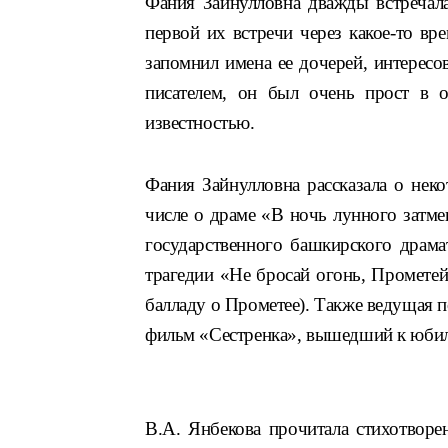
Фания Зайнулловна дважды встречала
первой их встречи через какое-то вр
запомнил имена ее дочерей, интересо
писателем, он был очень прост в 
известностью.
Фания Зайнулловна рассказала о нек
числе о драме «В ночь лунного затме
государственного башкирского драмат
трагедии «Не бросай огонь, Прометей
балладу о Прометее). Также ведущая п
фильм «Сестренка», вышедший к юбилею
В.А. Янбекова прочитала стихотворе