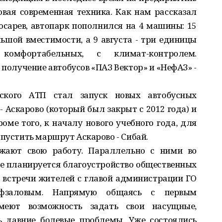
овая современная техника. Как нам рассказал
сарев, автопарк пополнился на 4 машины: 15
шой вместимости, а 9 августа - три единицы
комфортабельных, с климат-контролем.
получение автобусов «ПАЗ Вектор» и «НефАЗ» -
кого АТП стал запуск новых автобусных
 Аскарово (который был закрыт с 2012 года) и
оме того, к началу нового учебного года, для
апустить маршрут Аскарово - Сибай.
ают свою работу. Параллельно с ними во
е планируется благоустройство общественных
т встречи жителей с главой администрации ГО
Афзаловым. Напрямую общаясь с первым
меют возможность задать свои насущные,
 давние болевые проблемы. Уже состоялись