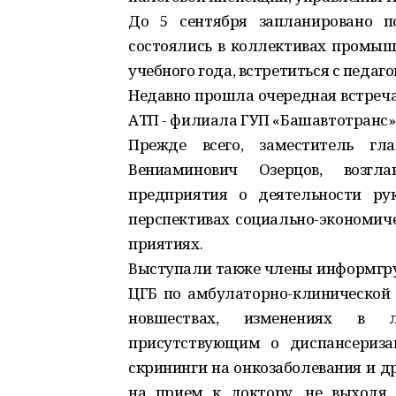
До 5 сентября запланировано п
состоялись в коллективах промыш
учебного года, встретиться с педа
Недавно прошла очередная встреч
АТП - филиала ГУП «Башавтотранс»
Прежде всего, заместитель гл
Вениаминович Озерцов, возгл
предприятия о деятельности рук
перспективах социально-экономиче
приятиях.
Выступали также члены информгруп
ЦГБ по амбулаторно-клинической 
новшествах, изменениях в 
присутствующим о диспансериза
скрининги на онкозаболевания и др
на прием к доктору, не выходя 