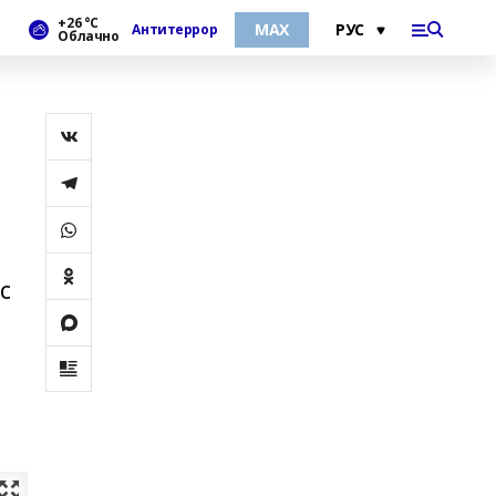
+26 °С
МАХ
Антитеррор
Облачно
с