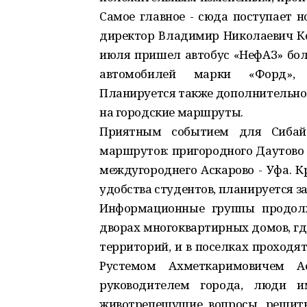
Самое главное - сюда поступает н
директор Владимир Николаевич Ко
июля пришел автобус «НефАЗ» боль
автомобилей марки «Форд», 
Планируется также дополнительно 
на городские маршруты.
Приятным событием для Сибайс
маршрутов: пригородного Даутово -
междугороднего Аскарово - Уфа. Кр
удобства студентов, планируется з
Информационные группы продолж
дворах многоквартирных домов, гд
территорий, и в поселках проходя
Рустемом Ахметкаримовичем 
руководителем города, люди и
животрепещущие вопросы, решить