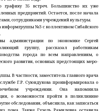
о графику 35 встреч. Большинство их уже
ленных предприятий. Остается, после начала
гогами, сотрудниками учреждений культуры.
а информгруппы №3 с коллективом Сибайского
.
авы администрации по экономике Сергей
авляющий группу, рассказал работникам
овод­ства города по всем направлениям, о
ского развития, основных предстоящих меро­
пы. В частности, заместитель главного врача
службе Г.Р. Суюндукова проинформировала о
лечебном учреждении. Она напомнила
ции, о возможности пройти в поликлинике
угие обследования, объяснила, как записаться
из дома. Также Гузель Рамилевна оставила