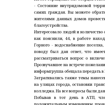
- Состояние внутридомовой терр
самих граждан. Вы можете обрат
жителями данных домов провести
благоустройства.
Интересовало людей и количество 
как пояснили, 44, в работе нахо
Горного - водоснабжение поселка,
поводу был дан ответ, что имее
рассматриваться вопрос о включе
Прозвучавшее на встрече пожелани
информгруппа обещала передать в
Затрагивались также темы нанесе
на улицах города, остановки тран
колледжа. На все вопросы были да
Побывав в тот день в АТП, чл
положительным изменениям, проис