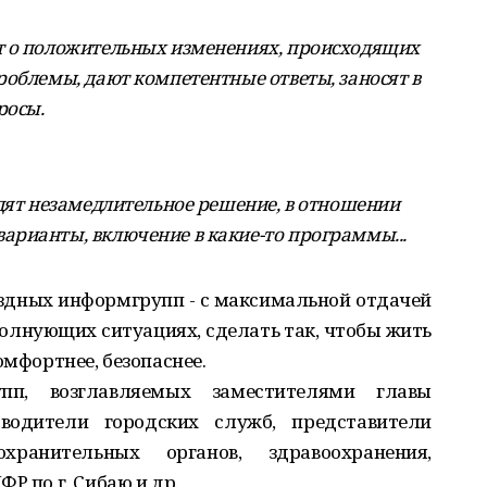
т о положительных изменениях, происходящих
роблемы, дают компетентные ответы, заносят в
росы.
одят незамедлительное решение, в отношении
рианты, включение в какие-то программы...
ездных информгрупп - с максимальной отдачей
волнующих ситуациях, сделать так, чтобы жить
омфортнее, безопаснее.
пп, возглавляемых заместителями главы
водители городских служб, представители
хранительных органов, здравоохранения,
Р по г. Сибаю и др.