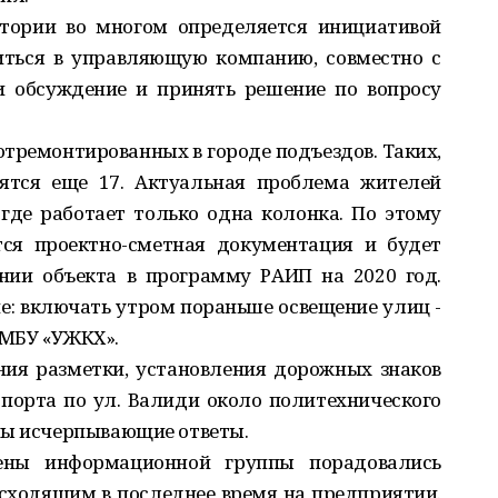
итории во многом определяется инициативой
иться в управляющую компанию, совместно с
 обсуждение и принять решение по вопросу
отремонтированных в городе подъездов. Таких,
дятся еще 17. Актуальная проблема жителей
 где работает только одна колонка. По этому
тся проектно-сметная документация и будет
нии объекта в программу РАИП на 2020 год.
е: включать утром пораньше освещение улиц -
 МБУ «УЖКХ».
ния разметки, установления дорожных знаков
спорта по ул. Валиди около политехнического
ны исчерпывающие ответы.
ены информационной группы порадовались
ходящим в последнее время на предприятии.