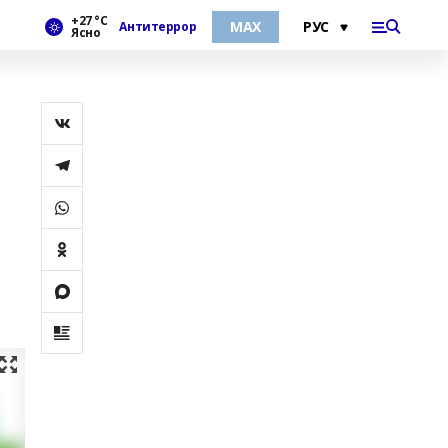
+27 °С
МАХ
Антитеррор
Ясно