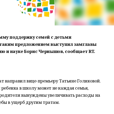
амму поддержку семей с детьми
С таким предложением выступил замглавы
ю и науке Борис Чернышов, сообщает RT.
т направил вице-премьеру Татьяне Голиковой.
ы ребенка в школу может не каждая семья,
м, родители вынуждены увеличивать расходы на
ебы в ущерб другим тратам.