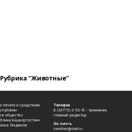
Рубрика "Животные"
о печати и средствам
Телефон
спублики
8 (34775) 2-55-15 - приемная,
ое общество
главный редактор
блика Башкортостан».
Эл. почта
зова Людмила
sworker@mail.ru