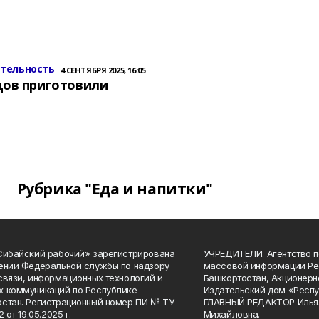
ительность
4 СЕНТЯБРЯ 2025, 16:05
цов приготовили
Рубрика "Еда и напитки"
Сибайский рабочий» зарегистрирована
УЧРЕДИТЕЛИ: Агентство п
ении Федеральной службы по надзору
массовой информации Ре
связи, информационных технологий и
Башкортостан, Акционерн
 коммуникаций по Республике
Издательский дом «Респу
стан. Регистрационный номер ПИ № ТУ
ГЛАВНЫЙ РЕДАКТОР Илья
2 от 19.05.2025 г.
Михайловна.