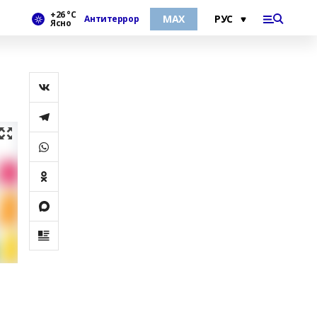
+26 °С
МАХ
Антитеррор
Ясно