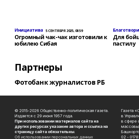
Инициатива
Благотвор
5 СЕНТЯБРЯ 2025, 08:59
Огромный чак-чак изготовили к
Для бой
юбилею Сибая
пастилу
Партнеры
Фотобанк журналистов РБ
© 2015-2026 Общественно-политическая газета.
Газета «
Издается с 29 июня 1957 года.
в Управл
При использовании материалов сайта на
в сфере 
других ресурсах указание автора и ссылка на
массовых
страницу сайта обязательны
.
Башкорто
Об использовании персональных данных
02 - 0178