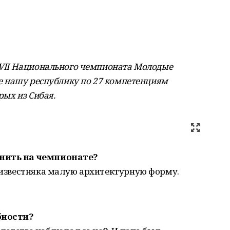
л VII Национального чемпионата Молодые
где нашу республику по 27 компетенциям
рых из Сибая.
лнить на чемпионате?
з известняка малую архитектурную форму.
бности?