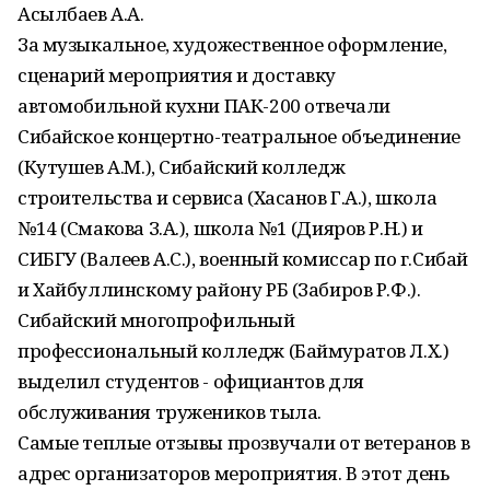
Асылбаев А.А.
За музыкальное, художественное оформление,
сценарий мероприятия и доставку
автомобильной кухни ПАК-200 отвечали
Сибайское концертно-театральное объединение
(Кутушев А.М.), Сибайский колледж
строительства и сервиса (Хасанов Г.А.), школа
№14 (Смакова З.А.), школа №1 (Дияров Р.Н.) и
СИБГУ (Валеев А.С.), военный комиссар по г.Сибай
и Хайбуллинскому району РБ (Забиров Р.Ф.).
Сибайский многопрофильный
профессиональный колледж (Баймуратов Л.Х.)
выделил студентов - официантов для
обслуживания тружеников тыла.
Самые теплые отзывы прозвучали от ветеранов в
адрес организаторов мероприятия. В этот день