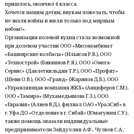
пришлось, окончил 4 класса.
Хочется нашим детям, внукам пожелать, чтобы
не знали войны и жили только под мирным
небом!».
Организация полевой кухни стала возможной
при долевом участии ООО «Мясокомбинат
«Башкирские колбасы» (Ильясов Р.В.), ООО
«Технострой» (Биккинов Р.Я.), ООО «Омега-
Сервис» (Давлеткильдин Т.Р.), ООО «Профит»
(Шеин О.В.), ООО «Гранд» (Жаринов Д.В.), ООО
«Управляющая компания ЖКХ» (Анциферов С.М.),
ООО «Тамира» (Мухамедьянова Г.З.), ООО
«Евразия» (Алиев В.Д.), филиал ОАО «УралСиб» в
г. Уфа ДО «Отделение в г. Сибай» (Юмагужин С.У.),
также помощь оказали индивидуальные
предприниматели Зайдуллин А.Ф., Чулков С.А.,