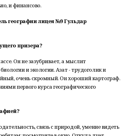
но, и финансово.
ель географии лицея №9 Гульдар
дущего призера?
лассе. Он не зазубривает, а мыслит
биологии и экологии. Азат - трудоголик и
йный, очень скромный. Он хороший картограф.
аниями первого курса географического
рафией?
людательность, связь с природой, умение видеть
ребятам: посмотрите в окно. Откуда дует