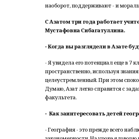
наоборот, поддерживают - и мораль
С Азатом три года работает учит
Мустафовна Сибагатуллина.
- Когда вы разглядели в Азате бу
- Я увидела его потенциал еще в 7 к
пространственно, используя знания 
целеустремленный. При этом споко
Думаю, Азат легко справится с зад
факультета.
- Как заинтересовать детей геог
- География - это прежде всего наб
закономерности. На уроке я говорю 