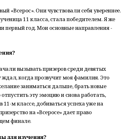
вый «Всерос». Они чувствовали себя увереннее.
ученица 11 класса, стала победителем. Я же
и первый год. Мои основные направления -
ения?
 начали вызывать призеров среди девятых
у ждал, когда прозвучит моя фамилия. Это
желание заниматься дальше, брать новые
 отпустить эту эмоцию и снова работать,
в 11-м классе, добиваться успеха уже на
ризерство на «Всеросе» дает право
щем финале.
ны для изучения?