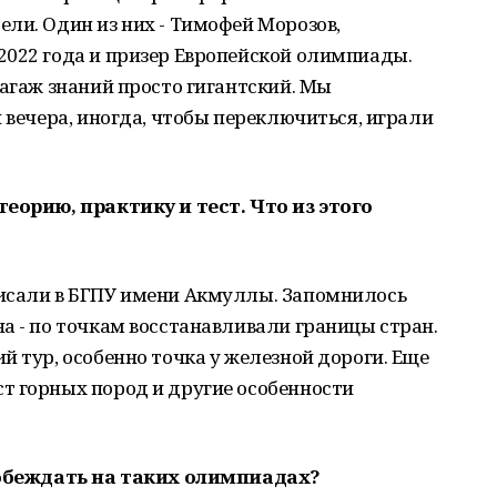
ли. Один из них - Тимофей Морозов,
2022 года и призер Европейской олимпиады.
багаж знаний просто гигантский. Мы
 вечера, иногда, чтобы переключиться, играли
еорию, практику и тест. Что из этого
исали в БГПУ имени Акмуллы. Запомнилось
а - по точкам восстанавливали границы стран.
й тур, особенно точка у железной дороги. Еще
т горных пород и другие особенности
 побеждать на таких олимпиадах?