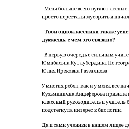
- Меня больше всего пугают лесные
просто перестали мусорить и начали
- Твои одноклассники также усп
думаешь, с чем это связано?
- В первую очередь с сильным учите
Юмабаевна Кутлубердина. По геогр
Юлия Ирековна Газзалиева.
У многих ребят, как и у меня, все н
Кузьминична Анциферова привила 
классный руководитель и учитель 
подстегнула интерес к биологии.
Да и сами ученики в нашем лицее д