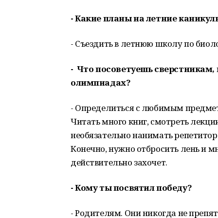
- Какие планы на летние каникул
- Съездить в летнюю школу по биоло
- Что посоветуешь сверстникам,
олимпиадах?
- Определиться с любимым предме
Читать много книг, смотреть лекци
необязательно нанимать репетиторо
Конечно, нужно отбросить лень и мн
действительно захочет.
- Кому ты посвятил победу?
- Родителям. Они никогда не препя