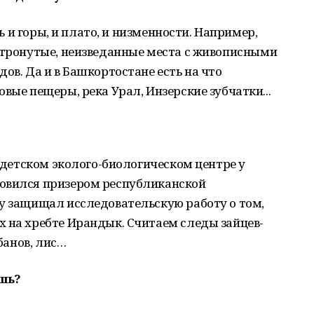
ть и горы, и плато, и низменности. Например,
нетронутые, неизведанные места с живописными
ов. Да и в Башкортостане есть на что
вые пещеры, река Урал, Инзерские зубчатки...
в детском эколого-биологическом центре у
новился призером республиканской
ду защищал исследовательскую работу о том,
 на хребте Ирандык. Считаем следы зайцев-
абанов, лис…
ешь?