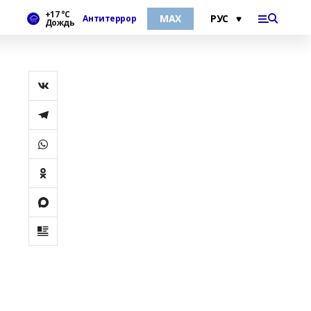
+17 °С
МАХ
Антитеррор
Дождь