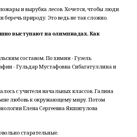
 пожары и вырубка лесов. Хочется, чтобы люди
 беречь природу. Это ведь не так сложно.
ешно выступают на олимпиадах. Как
льским составом. По химии - Гузель
афии - Гульдар Мустафовна Сибагатуллина и
ачалось с учителя начальных классов. Галина
мне любовь к окружающему миру. Потом
биологии Елена Сергеевна Якшигулова
овольно старательные.