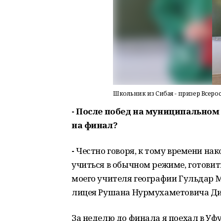
Школьник из Сибая - призер Всер
- После побед на муниципальном 
на финал?
-
Честно говоря, к тому времени нак
учиться в обычном режиме, готовит
моего учителя географии Гульдар 
лицея Рушана Нурмухаметовича Ди
За неделю до финала я поехал в Уфу