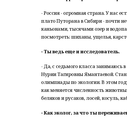
- Россия - огромная страна. У нас ес
плато Путорана в Сибири - почти 
каньонами, тысячами озер и водопад
посмотреть: шиханы, ущелья, карсто
- Ты ведь еще и исследователь.
- Да, с седьмого класса занимаюсь 
Нурии Тагировны Ямантаевой. Ста
олимпиады по экологии. В этом го
как меняется численность животных
беляков и русаков, лосей, косуль, к
- Как эколог, за что ты пережива