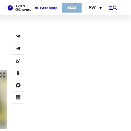
+20 °С
МАХ
Антитеррор
Облачно