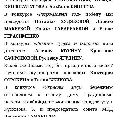
КИН­ЗЯБУЛАТОВА
и
Альбина БИИШЕВА
.
В конкурсе
«Ретро-Новый год»
победу мы
присудили
Наталье ХУДЯКО­ВОЙ
,
Ларисе
МАКЕЕВОЙ
,
Юндуз САВАРБАЕВОЙ
и
Елене
ГЕРАСИМЕНКО
.
В конкурсе
«Зимние чудеса и радости»
приз
достается
Алмазу МУСИНУ
,
Кристине
САФРОНОВОЙ
,
Рустему ЯГУДИНУ
.
Какой же Новый год без праздничного меню?
Лучшими кулинарами при­знаны
Виктория
СОРОКИНА
и
Галия БЖИКОВА
.
В конкурсе
«Украсим мир»
бережным
отношением к своему дому, традициями
покорили сибайцы, проживающие по адресу: ул.
Кусимова, 3, и председатель совета МКД
Людмила САМАРЦЕВА
.