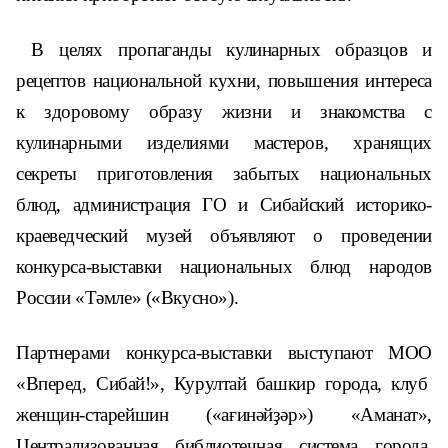
В целях
пропаганды кулинарных образцов и
рецептов национальной кухни, повышения интереса
к здоровому образу жизни и знакомства с
кулинарными изделиями мастеров, хранящих
секреты приготовления забытых национальных
блюд, администрация ГО и Сибайский историко-
краеведческий музей объявляют о проведении
конкурса-выставки национальных блюд народов
России «Т
ә
мле» («Вкусно»).
Партнерами конкурса-выставки выступают
МОО
«
Вперед, Сибай!
», Курултай башкир города, клуб
женщин-старейшин («а
ғ
инәйҙәр») «
Аманат
»,
Централизованная библиотечная система города,