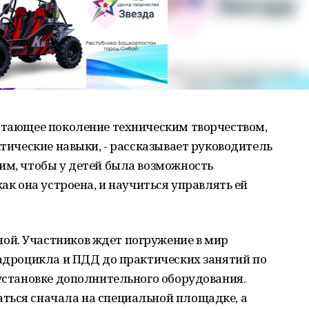
астающее поколение техническим творчеством,
ктические навыки, - рассказывает руководитель
им, чтобы у детей была возможность
как она устроена, и научиться управлять ей
й. Участников ждет погружение в мир
вадроцикла и ПДД до практических занятий по
 установке дополнительного оборудования.
ться сначала на специальной площадке, а