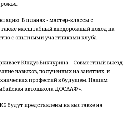
орожья.
тацию. В планах - мастер-классы с
а также масштабный внедорожный поход на
стно с опытными участниками клуба
черкивает Юндуз Бикчурина. - Совместный выезд
вание навыков, полученных на занятиях, и
ехнических профессий в будущем. Нашим
Сибайская автошкола ДОСААФ».
 К6 будут представлены на выставке на