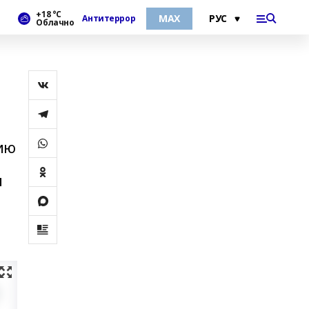
+18 °С
МАХ
Антитеррор
Облачно
цию
и