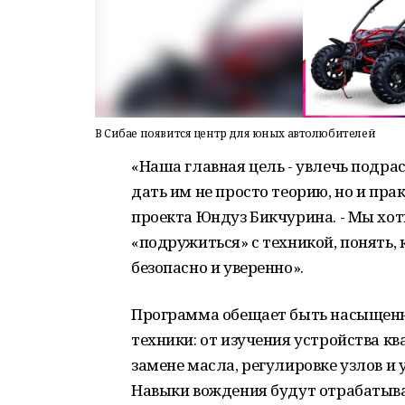
В Сибае появится центр для юных автолюбителей
«Наша главная цель - увлечь подр
дать им не просто теорию, но и пра
проекта Юндуз Бикчурина. - Мы хот
«подружиться» с техникой, понять, 
безопасно и уверенно».
Программа обещает быть насыщенно
техники: от изучения устройства к
замене масла, регулировке узлов и
Навыки вождения будут отрабатыва